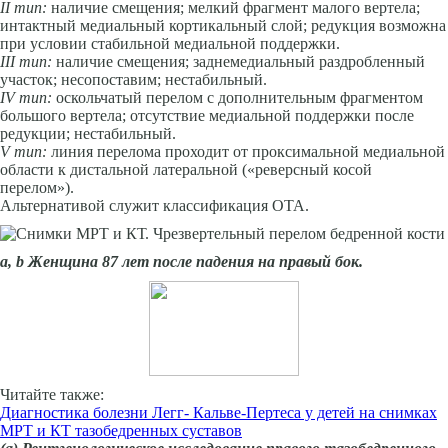
II тип:
наличие смещения; мелкий фрагмент малого вертела;
интактный медиальный кортикальный слой; редукция возможна
при условии стабильной медиальной поддержки.
III
тип:
наличие смещения; заднемедиальный раздробленный
участок; несопоставим; нестабильный.
IV тип:
оскольчатый перелом с дополнительным фрагментом
большого вертела; отсутствие медиальной поддержки после
редукции; нестабильный.
V тип:
линия перелома проходит от проксимальной медиальной
области к дистальной латеральной («реверсный косой
перелом»).
Альтернативой служит классификация ОТА.
а,
b
Женщина 87 лет после падения на правый бок.
Читайте также:
Диагностика болезни Легг- Кальве-Пертеса у детей на снимках
МРТ и КТ тазобедренных суставов