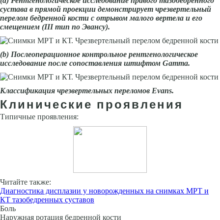
(а) Рентгенологическое исследование правого тазобедренного
сустава в прямой проекции демонстрирует чрезвертельный
перелом бедренной кости с отрывом малого вертела и его
смещением (III тип по Эвансу).
(
b
) Послеоперационное контрольное рентгенологическое
исследование после сопоставления штифтом
G
атта.
Классификация чрезвертельных переломов
Evans
.
Клинические проявления
Типичные проявления:
Читайте также:
Диагностика дисплазии у новорожденных на снимках МРТ и
КТ тазобедренных суставов
Боль
Наружная ротация бедренной кости