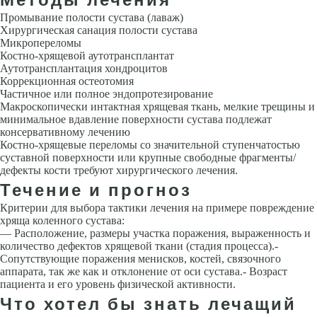
Промывание полости сустава (лаваж)
Хирургическая санация полости сустава
Микропереломы
Костно-хрящевой аутотрансплантат
Аутотрансплантация хондроцитов
Коррекционная остеотомия
Частичное или полное эндопротезирование
Макроскопически интактная хрящевая ткань, мелкие трещины и
минимальное вдавление поверхности сустава подлежат
консервативному лечению
Костно-хрящевые переломы со значительной ступенчатостью
суставной поверхности или крупные свободные фрагменты/
дефекты кости требуют хирургического лечения.
Течение и прогноз
Критерии для выбора тактики лечения на примере повреждение
хряща коленного сустава:
— Расположение, размеры участка поражения, выраженность и
количество дефектов хрящевой ткани (стадия процесса).-
Сопутствующие поражения менисков, костей, связочного
аппарата, так же как и отклонение от оси сустава.- Возраст
пациента и его уровень физической активности.
Что хотел бы знать лечащий