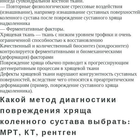
иногда субхондральной костной ткани.
— Повторные физиологические стрессовые воздействия
(изнашивание), например изнашивание суставных поверхностей
коленного сустава после повреждение суставного хряща
надколенника
— Ферментативные факторы.
Хрящевая ткань — ткань с низким уровнем трофики и очень
ограниченной способностью к восстановлению
Качественный и количественный биосинтез (хондросинтез)
контролируется ферментативными и биомеханическими
(деформация) факторами
Повреждение хряща обычно приводит к прогрессирующим
дегенеративным процессам в хрящевой ткани
Дефекты хрящевой ткани нарушают конгруэнтность суставных
поверхностей, вследствие чего относятся к преартритическим
деформациям (пример, повреждение суставного хряща
надколенника).
Какой метод диагностики
повреждения хряща
коленного сустава выбрать:
МРТ, КТ, рентген