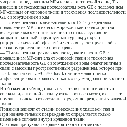
умеренным подавлением МР-сигнала от жировой ткани, Т1-
взвешенная трехмерная последовательность GЕ с подавлением
МР-сигнала от жировой ткани и трехмерная последовательность
GЕ с возбуждением воды.
— Т2-взвешенная последовательность ТSЕ с умеренным
подавлением МР-сигнала от жировой ткани благоприятна
вследствие высокой интенсивности сигнала суставной
жидкости, который формирует контур вокруг хряща
(«артрографический эффект») и четко визуализирует любые
неравномерности поверхности хряща.
— Т1-взвешенная трехмерная последовательность GЕ с
подавлением МР-сигнала от жировой ткани и трехмерная
последовательность GЕ с возбуждением воды благоприятны в
связи с высоким пространственным разрешением, которое при
1,5 Тл достигает 1,5×0,3×0,3мм3; они позволяют четко
дифференцировать хрящевую ткань от субхондральной костной
ткани.
Изображение субхондральных участков с интенсивностью
сигнала, идентичной сигналу отека костного мозга, оказывает
помощь в поиске расположенных рядом повреждений хрящевой
ткани.
Признаки зависят от стадии повреждения хрящевой ткани
При незначительных повреждениях определяется только
изменение сигнала внутри хрящевой ткани
Очаговая припухлость хрящевой ткани с интактной