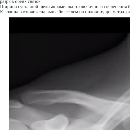
разрыв обеих связок
Ширина суставной щели акромиально-ключичного сочленения бо
Ключица расположена выше более чем на половину диаметра ди