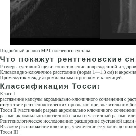
Подробный анализ МРТ плечевого сустава
Что покажут рентгеновские с
Размеры суставной щели: сопоставление поврежденной и здоро
Клювовидно-ключичное расстояние (норма 1—1,3 см) и акромиал
Промежуток между акромиальным отростком и ключицей.
Классификация Тосси:
Класс I
растяжение капсулы акромиально-ключичного сочленения с рас
отсутствие рентгенологических признаков при значительном бо
Тосси II (частичный разрыв акромиально ключичного сочленени
разрыв акромиально-ключичной связки и частичный разрыв ил
Рентгенологическое исследование: расширение суставной щели 
Высокое расположение ключицы, увеличение ее уровня до поло
Тосси III