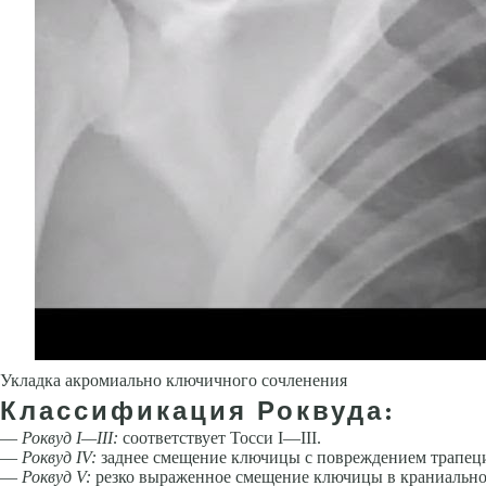
Укладка акромиально ключичного сочленения
Классификация Роквуда:
—
Роквуд I—
III
:
соответствует Тосси I—III.
—
Роквуд IV:
заднее смещение ключицы с повреждением трапец
—
Роквуд V:
резко выраженное смещение ключицы в краниальном