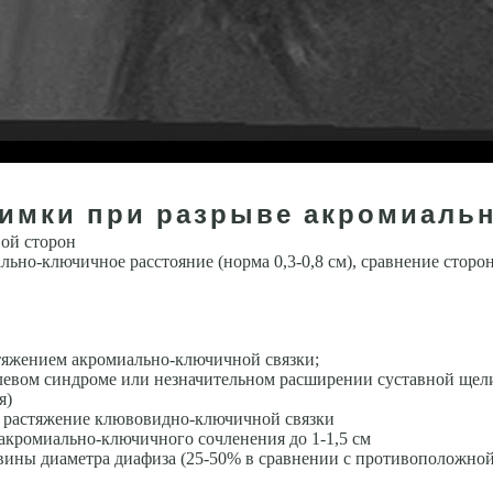
нимки при разрыве акромиаль
вой сторон
ьно-ключичное расстояние (норма 0,3-0,8 см), сравнение сторо
тяжением акромиально-ключичной связки;
левом синдроме или незначительном расширении суставной щели
я)
и растяжение клювовидно-ключичной связки
акромиально-ключичного сочленения до 1-1,5 см
вины диаметра диафиза (25-50% в сравнении с противоположной