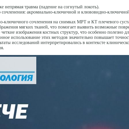
е непрямая травма (падение на согнутый локоть).
 сочленения: акромиально-ключичной и клювовидно-ключичной с
о-ключичного сочленения на снимках МРТ и КТ плечевого суста
ражения мягких тканей, что помогает выявить возможные повре
ее четкие изображения костных структур, что особенно полезно 
нное использование этих методов значительно повышает точност
льтаты исследований интерпретировались в контексте клиническ
я.