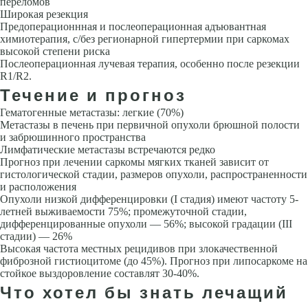
переломов
Широкая резекция
Предоперационнная и послеоперационная адъювантная
химиотерапия, с/без регионарной гипертермии при саркомах
высокой степени риска
Послеоперационная лучевая терапия, особенно после резекции
R1/R2.
Течение и прогноз
Гематогенные метастазы: легкие (70%)
Метастазы в печень при первичной опухоли брюшной полости
и забрюшинного пространства
Лимфатические метастазы встречаются редко
Прогноз при лечении саркомы мягких тканей зависит от
гистологической стадии, размеров опухоли, распространенности
и расположения
Опухоли низкой дифференцировки (I стадия) имеют частоту 5-
летней выживаемости 75%; промежуточной стадии,
дифференцированные опухоли — 56%; высокой градации (III
стадии) — 26%
Высокая частота местных рецидивов при злокачественной
фиброзной гистиоцитоме (до 45%). Прогноз при липосаркоме на
стойкое выздоровление составлят 30-40%.
Что хотел бы знать лечащий