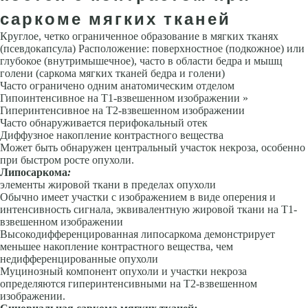
саркоме мягких тканей
Круглое, четко ограниченное образование в мягких тканях
(псевдокапсула) Расположение: поверхностное (подкожное) или
глубокое (внутримышечное), часто в области бедра и мышц
голени (саркома мягких тканей бедра и голени)
Часто ограничено одним анатомическим отделом
Гипоинтенсивное на Т1-взвешенном изображении »
Гиперинтенсивное на Т2-взвешенном изображении
Часто обнаруживается перифокальный отек
Диффузное накопление контрастного вещества
Может быть обнаружен центральный участок некроза, особенно
при быстром росте опухоли.
Липосаркома
:
элементы жировой ткани в пределах опухоли
Обычно имеет участки с изображением в виде оперения и
интенсивность сигнала, эквивалентную жировой ткани на Т1-
взвешенном изображении
Высокодифференцированная липосаркома демонстрирует
меньшее накопление контрастного вещества, чем
недифференцированные опухоли
Муцинозный компонент опухоли и участки некроза
определяются гиперинтенсивными на Т2-взвешенном
изображении.