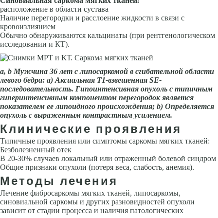
Синовиальная саркома мягких тканей
:
расположение в области сустава
Наличие перегородки и расслоение жидкости в связи с
кровоизлиянием
Обычно обнаруживаются кальцинаты (при рентгенологическом
исследовании и КТ).
а,
b
Мужчина 36 лет с липосаркомой в сгибательной области
левого бедра: а) Аксиальная Т1-взвешенная
S
Е-
последовательность. Гипоинтенсивная опухоль с типичным
гиперинтенсивным компонентом перегородок является
показателем ее липоидного происхождения;
b
) Определяется
опухоль с выраженным контрастным усилением.
Клинические проявления
Типичные проявления или симптомы саркомы мягких тканей:
Безболезненный отек
В 20-30% случаев локальный или отраженный болевой синдром
Общие признаки опухоли (потеря веса, слабость, анемия).
Методы лечения
Лечение фибросаркомы мягких тканей, липосаркомы,
синовиальной саркомы и других разновидностей опухоли
зависит от стадии процесса и наличия патологических