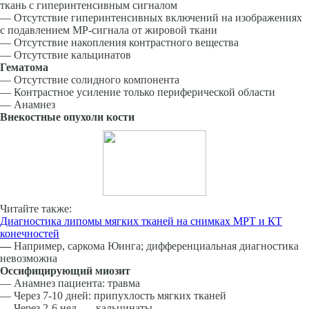
ткань с гиперинтенсивным сигналом
— Отсутствие гиперинтенсивных включений на изображениях
с подавлением МР-сигнала от жировой ткани
— Отсутствие накопления контрастного вещества
— Отсутствие кальцинатов
Гематома
— Отсутствие солидного компонента
— Контрастное усиление только периферической области
— Анамнез
Внекостные опухоли кости
Читайте также:
Диагностика липомы мягких тканей на снимках МРТ и КТ
конечностей
—
Например, саркома Юинга; дифференциальная диагностика
невозможна
Оссифицирующий миозит
— Анамнез пациента: травма
— Через 7-10 дней: припухлость мягких тканей
— Через 2-6 нед. — кальцинаты