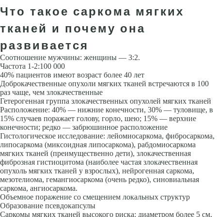
Что такое саркома мягких
тканей и почему она
развивается
Соотношение мужчины: женщины — 3:2.
Частота 1-2:100 000
40% пациентов имеют возраст более 40 лет
Доброкачественные опухоли мягких тканей встречаются в 100
раз чаще, чем злокачественные
Гетерогенная группа злокачественных опухолей мягких тканей
Расположение: 40% — нижние конечности, 30% — туловище, в
15% случаев поражает голову, горло, шею; 15% — верхние
конечности; редко — забрюшинное расположение
Гистологическое исследование: лейомиосаркома, фибросаркома,
липосаркома (миксоидная липосаркома), рабдомиосаркома
мягких тканей (преимущественно дети), злокачественная
фиброзная гистиоцитома (наиболее частая злокачественная
опухоль мягких тканей у взрослых), нейрогенная саркома,
мезотелиома, гемангиосаркома (очень редко), синовиальная
саркома, ангиосаркома.
Объемное поражение со смещением локальных структур
Образование псевдокапсулы
Саркомы мягких тканей высокого риска: диаметром более 5 см,