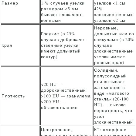
Размер
1 % случаев узелки
узелков <1 см
размером <5 мм
42%
бывают злокачест­
злокачественных
венными
узелков <2 см
Неровные,
Гладкие (в 25%
дольчатые или со
случаев доброкаче­
спикулами (в 20%
Края
ственные узелки
случаев
имеют дольчатый
злокачественные
контур)
узелки имеют
ровные края)
Солидный,
полусолидный
или вызывает
<20 HU —
затемнение в
доброкачественный
виде «матового
Плотность
>160 HU — гранулема
стекла» (20-100
>200 HU —
HU) — высока
обызвествление
вероятность, что
узел
злокачественный
Центральное,
КТ: аморфное
слоистое или диффуз­
эксцентрическое