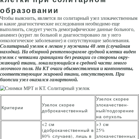
образовании
Чтобы выяснить, является ли солитарный узел злокачественным
и какие диагно­стические исследования необходимо еще
выполнить, следует учесть демографические данные больного,
анамнез (курит ли больной и диаг­ностировано ли у него
онкологическое заболевание) и сопутствующие заболевания.
Солитарный узелок в легком у мужчины 48 лет (слу­чайная
находка). На обзорной рентгенограмме грудной клетки виден
узелок с четкими граница­ми без реакции со стороны окру­
жающей ткани, локализующийся в средней части левого
легочного поля. На КТ очаги обызвествления и компоненты,
соответствующие жировой ткани, отсутствуют. При
биопсии узел оказался гамарто­мой.
Узелок скорее
Узелок скорее
злокачествен-
Критерии
доброкачествен­ный
ный/подозрение
на опухоль
<2 см
>3 см
(доброкачественный в
25%
80% случаев), лишь в
злокачественных