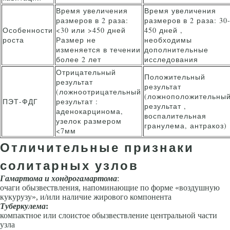
Время увеличения
Время увеличения
размеров в 2 раза:
размеров в 2 раза: 30
Особенности
<30 или >450 дней
450 дней ,
роста
Размер не
необходимы
изменяется в течении
дополнительные
более 2 лет
исследования
Отрицательный
Положительный
результат
результат
(ложноотрицательный
(ложноположительны
ПЭТ-ФДГ
результат :
результат ,
аденокарцинома,
воспалительная
узелок размером
гранулема, антракоз)
<7мм
Отличительные признаки
солитарных узлов
Гамартома и хондрогамартома
:
очаги обызвествления, напоминающие по форме «воздушную
кукурузу», и/или наличие жирового компонента
Туберкулема
:
компактное или слоистое обызвествление центральной ча­сти
узла