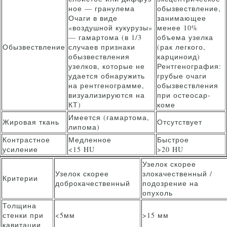
ное — гранулема
обызвествление,
Очаги в виде
занимающее
«воздушной куку­рузы»
менее 10%
— гамартома (в 1/3
объема узелка
Обызвествление
случаев признаки
(рак легкого,
обызвествления
карциноид)
узелков, которые не
Рентгенография:
удается обнаружить
грубые очаги
на рентгенограмме,
обызвествления
визуализируют­ся на
при остеосар­
КТ)
коме
Имеется (гамартома,
Жировая ткань
Отсутствует
липома)
Контрастное
Медленное
Быстрое
усиление
<15 HU
>20 HU
Узелок скорее
Узелок скорее
злокачественный /
Критерии
доброкачественный
подозрение на
опухоль
Толщина
стенки при
<5мм
>15 мм
кавитации