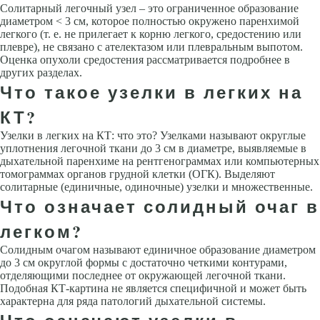
Солитарный легочный узел – это ограниченное образование
диаметром < 3 см, которое полностью окружено паренхимой
легкого (т. е. не прилегает к корню легкого, средостению или
плевре), не связано с ателектазом или плевральным выпотом.
Оценка опухоли средостения рассматривается подробнее в
других разделах.
Что такое узелки в легких на
КТ?
Узелки в легких на КТ: что это? Узелками называют округлые
уплотнения легочной ткани до 3 см в диаметре, выявляемые в
дыхательной паренхиме на рентгенограммах или компьютерных
томограммах органов грудной клетки (ОГК). Выделяют
солитарные (единичные, одиночные) узелки и множественные.
Что означает солидный очаг в
легком?
Солидным очагом называют единичное образование диаметром
до 3 см округлой формы с достаточно четкими контурами,
отделяющими последнее от окружающей легочной ткани.
Подобная КТ-картина не является специфичной и может быть
характерна для ряда патологий дыхательной системы.