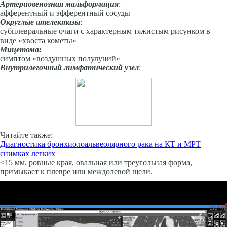
Артериовенозная мальформация
:
афферентный и эфферент­ный сосуды
Округлые ателектазы
:
субплевральные очаги с характер­ным тяжистым рисунком в
виде «хвоста кометы»
Мицетома:
симптом «воздушных полулуний»
Внутрилегочный лимфатический узел
:
Читайте также:
Диагностика бронхиолоальвеолярного рака на КТ и МРТ
снимках легких
<15 мм, ровные края, овальная или треугольная форма,
примыкает к плевре или междолевой щели.