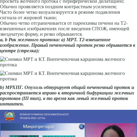
просвета желчного протока с периферической дилатацией;
Обычно проявляется поздним контрастным усилением;
Часто более четко визуализируется в режиме подавления
сигнала от жировой ткани;
Обычно четко отграничивается от паренхимы печени на Т2-
взвешенных изображениях после введения СПОЖ, имеющей
звездчатую форму, и резко обрываются.
а,
b
Рак желчного протока: а) МРТ. Т2-взвешенное
изображение. Правый печеночный проток резко обрывается в
центре (стрелка);
b
) МРХПГ. Опухоль обтурирует общий печеноч­ный проток и
распространяется вправо к вторичной бифуркации желчных
протоков (III тип), в то время как левый желчный проток
интактен.