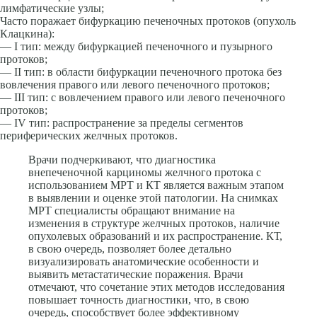
лимфатические узлы;
Часто поражает бифуркацию печеночных протоков (опухоль
Клацкина):
— I тип: между бифуркацией печеночного и пузырного
протоков;
— II тип: в области бифуркации печеночного протока без
вовлечения правого или левого печеночного протоков;
— III тип: с вовлечением правого или левого печеночного
протоков;
— IV тип: распространение за пределы сегментов
периферических желчных протоков.
Врачи подчеркивают, что диагностика
внепеченочной карциномы желчного протока с
использованием МРТ и КТ является важным этапом
в выявлении и оценке этой патологии. На снимках
МРТ специалисты обращают внимание на
изменения в структуре желчных протоков, наличие
опухолевых образований и их распространение. КТ,
в свою очередь, позволяет более детально
визуализировать анатомические особенности и
выявить метастатические поражения. Врачи
отмечают, что сочетание этих методов исследования
повышает точность диагностики, что, в свою
очередь, способствует более эффективному