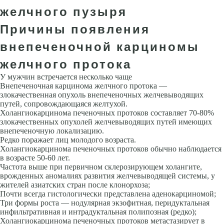
желчного пузыря
Причины появления
внепеченочной карциномы
желчного протока
У мужчин встречается несколько чаще
Внепеченочная карцинома желчного протока —
злокачественная опухоль внепеченочных желчевыводящих
путей, сопровождающаяся желтухой.
Холангиокарцинома печеночных протоков составляет 70-80%
злокачественных опухолей желчевыводящих путей имеющих
внепеченочную локализацию.
Редко поражает лиц молодого возраста.
Холангиокарцинома печеночных протоков обычно наблюдается
в возрасте 50-60 лет.
Частота выше при первичном склерозирующем холангите,
врожденных аномалиях развития желчевыводящей системы, у
жителей азиатских стран после клонорхоза;
Почти всегда гистологически представлена аденокарциномой;
Три формы роста — нодулярная экзофитная, перидуктальная
инфильтративная и интрадуктальная полипозная (редко);
Холангиокарцинома печеночных протоков метастазирует в