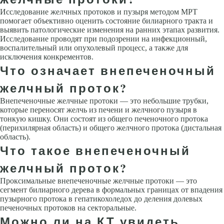
Исследование желчных протоков и пузыря методом МРТ
помогает объективно оценить состояние билиарного тракта и
выявить патологические изменения на ранних этапах развития.
Исследование проводят при подозрении на инфекционный,
воспалительный или опухолевый процесс, а также для
исключения конкрементов.
Что означает внепеченочный
желчный проток?
Внепеченочные желчные протоки — это небольшие трубки,
которые переносят желчь из печени и желчного пузыря в
тонкую кишку. Они состоят из общего печеночного протока
(перихилярная область) и общего желчного протока (дистальная
область).
Что такое внепеченочный
желчный проток?
Проксимальные внепеченочные желчные протоки — это
сегмент билиарного дерева в формальных границах от впадения
пузырного протока в гепатикохоледох до деления долевых
печеночных протоков на секторальные.
Можно ли на КТ увидеть