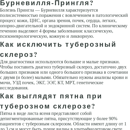
Бурневилля-Прингля?
Болезнь Прингла — Бурневилля характеризуется
полисистемностью поражения с вовлечением в патологический
процесс кожи, ЦНС, органа зрения, почек, сердца, легких,
опорно-двигательной и эндокринной систем. По клиническому
течению выделяют 4 формы заболевания: классическую,
психоневрологическую, кожную и ликворную.
Как исключить туберозный
склероз?
Для диагностики используются большие и малые признаки.
Чтобы поставить диагноз туберозный склероз, достаточно двух
больших признаков или одного большого признака в сочетании
с двумя (и более) малыми. Обязательно нужны анализы крови и
мочи, УЗД почек, ЭКГ, ЭЭГ, КТ, МРТ, генетические
исследования.
Как выглядят пятна при
туберозном склерозе?
Пятна в виде листа ясеня представляют собой
депигментированные пятна, присутствующие у более 90%
пациентов с туберозным склерозом. Области имеют длину от 1
до 3 см и могут быть лучше видны в ультрафиолетовом свете