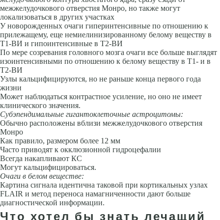
межжелудочкового отверстия Монро, но также могут
локализоваться в других участках
У новорожденных очаги гиперинтенсивные по отно­шению к
прилежащему, еще немиелинизированному белому веществу в
Т1-ВИ и гипоинтенсивные в Т2-ВИ
По мере созревания головного моз­га очаги все больше выглядят
изоинтенсивными по отношению к белому веществу в Т1- и в
Т2-ВИ
Узлы кальцифицируются, но не раньше конца первого года
жизни
Может наблюдаться контрастное усиление, но оно не имеет
клинического значения.
Субэпендимальные гигантоклеточные астроцитомы:
Обычно располо­жены вблизи межжелудочкового отверстия
Монро
Как правило, разме­ром более 12 мм
Часто приводят к окклюзионной гидроцефалии
Всег­да накапливают КС
Могут кальцифицироваться.
Очаги в белом веществе:
Картина сигнала идентична таковой при корти­кальных узлах
FLAIR и метод переноса намагниченности дают больше
диагностической информации.
Что хотел бы знать лечащий