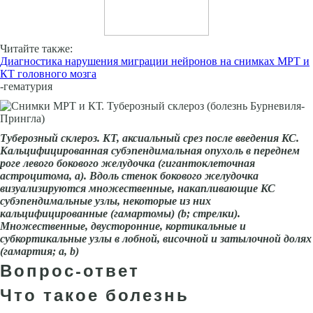
Читайте также:
Диагностика нарушения миграции нейронов на снимках МРТ и
КТ головного мозга
-гематурия
Туберозный склероз.
КТ, аксиальный срез после введения КС.
Кальцифици­рованная субэпендимальная опухоль в переднем
роге левого бокового желудочка (гиганто­клеточная
астроцитома, а). Вдоль стенок бокового желудочка
визуализируются множествен­ные, накапливающие КС
субэпендимальные узлы, некоторые из них
кальцифицированные (гамартомы) (b;
стрелки).
Множественные, двусторонние, кортикальные и
субкортикальные узлы в лобной, височной и затылочной долях
(гамартия; а, b)
Вопрос-ответ
Что такое болезнь