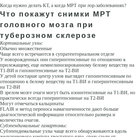
Когда нужно делать КТ, а когда МРТ при лор-заболеваниях?
Что покажут снимки МРТ
головного мозга при
туберозном склерозе
Кортикальные узлы:
Обычно множественные
Чаще всего встречаются в супратенториальном отделе
У новорожденных они гиперинтенсивные по отношению к
прилежащему, еще немиелинизированному белому ве­ществу на
Т1-ВИ и гипоинтенсивные на Т2-ВИ
У детей постарше центр узлов выглядит гипоинтенсивным по
отношению к белому веществу на Т1-ВИ и гиперинтенсивным
на Т2-ВИ
В зрелом мозге очаги могут быть изоинтенсивные на Т1-ВИ, но
практически всегда гиперинтенсивные на Т2-ВИ
Могут отмечаться кальцинаты
FLAIR и метод переноса на­магниченности дают больше
диагностической информации относительно размера и
количества очагов.
Субэпендимальные гамартомы:
Субэпендимальные узлы чаще всего об­наруживаются вдоль
желудочкового контура хвостатого ядра, сразу сзади от