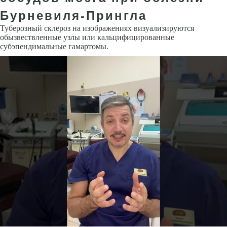
Бурневиля-Прингла
Туберозный склероз на изображениях визуализируются
обызвествленные узлы или кальцифи­цированные
субэпендимальные гамартомы.