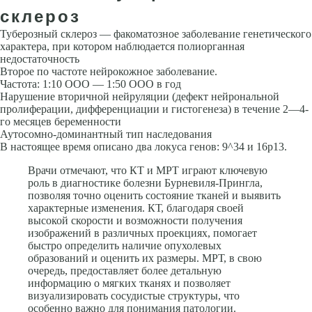
склероз
Туберозный склероз — факоматозное заболевание генетического
характера, при котором наблюдается полиорганная
недостаточность
Второе по частоте нейрокожное за­болевание.
Частота: 1:10 ООО — 1:50 ООО в год
Нарушение вторичной нейруляции (дефект нейрональной
пролиферации, дифференциации и гистогенеза) в течение 2—4-
го месяцев беременности
Аутосомно-доминантный тип наследования
В настоящее время описано два локуса генов: 9^34 и 16р13.
Врачи отмечают, что КТ и МРТ играют ключевую
роль в диагностике болезни Бурневиля-Прингла,
позволяя точно оценить состояние тканей и выявить
характерные изменения. КТ, благодаря своей
высокой скорости и возможности получения
изображений в различных проекциях, помогает
быстро определить наличие опухолевых
образований и оценить их размеры. МРТ, в свою
очередь, предоставляет более детальную
информацию о мягких тканях и позволяет
визуализировать сосудистые структуры, что
особенно важно для понимания патологии.