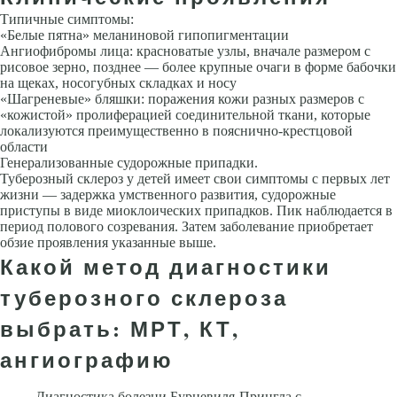
Типичные симптомы:
«Белые пятна» меланиновой гипопигментации
Ангиофибромы лица: крас­новатые узлы, вначале размером с
рисовое зерно, позднее — более крупные очаги в форме бабочки
на щеках, носогубных складках и носу
«Шагре­невые» бляшки: поражения кожи разных размеров с
«кожистой» пролифе­рацией соединительной ткани, которые
локализуются преимущественно в пояснично-крестцовой
области
Генерализованные судорожные припадки.
Туберозный склероз у детей имеет свои симптомы с первых лет
жизни — задержка умственного развития, судорожные
приступы в виде миоклоических припадков. Пик наблюдается в
период полового созревания. Затем заболевание приобретает
обзие проявления указанные выше.
Какой метод диагностики
туберозного склероза
выбрать: МРТ, КТ,
ангиографию
Диагностика болезни Бурневиля-Прингла с