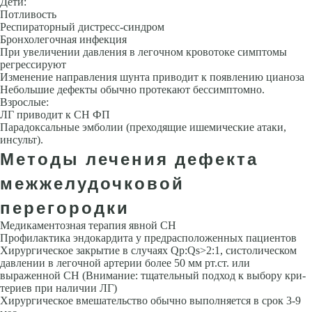
Дети:
Потливость
Респираторный дистресс-синдром
Бронхолегочная инфекция
При увеличении давления в легочном кровотоке симптомы
регрессируют
Изменение направления шунта приводит к появлению цианоза
Небольшие дефекты обычно протекают бессимптомно.
Взрослые:
ЛГ приводит к СН ФП
Парадоксальные эмболии (преходя­щие ишемические атаки,
инсульт).
Методы лечения дефекта
межжелудочковой
перегородки
Медикаментозная терапия явной СН
Профилактика эндокардита у предрасположенных пациентов
Хирургическое закрытие в случаях Qp:Qs>2:1, систолическом
давлении в легочной артерии более 50 мм рт.ст. или
выраженной СН (Внимание: тщательный подход к выбору кри­
териев при наличии ЛГ)
Хирургическое вмешательство обычно выпол­няется в срок 3-9