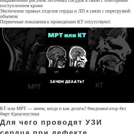
Выраженный рисунок легочных сосудов в связи с по­вторным
поступлением крови
Увеличение правых отделов сердца и ЛП в связи с перегрузкой
объемом
Первичные показания к проведению КТ отсутствуют.
КТ или МРТ — зачем, когда и как делать? #меднавигатор #кт
#мрт #диагностика
Для чего проводят УЗИ
сердца при дефекте