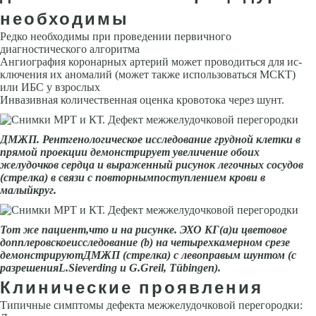
необходимы
Редко необходимы при проведении первичного
диагностического алго­ритма
Ангиография коронарных артерий может проводиться для ис­
ключения их аномалий (может также использоваться МСКТ)
или ИБС у взрослых
Инвазивная количественная оценка кровотока через шунт.
ДМЖП. Рентгенологическое исследование грудной клетки в
прямой проекции демонстрирует увеличение обоих
желудочков сердца и выраженный рисунок легочных сосудов
(стрелка) в связи с повторнымпоступлением крови в
малыйкруг.
Тот же пациент,что и на рисунке. ЭХО КГ(а)и цветовое
допплеровскоеисследование (b) на четырехкамерном срезе
демонстрируютДМЖП (стрелка) с левоправым шунтом (с
разрешенияL.Sieverding и G.Greil, Tübingen).
Клинические проявления
Типичные симптомы дефекта межжелудочковой перегородки: