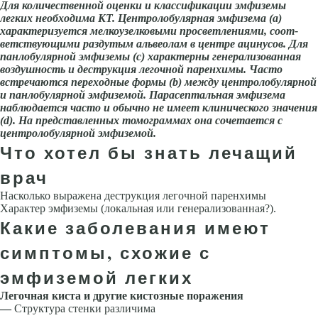
Для количественной оценки и классификации эмфиземы
легких необходима КТ. Центролобулярная эмфизема (а)
характеризуется мелкоузелковыми просветлениями, соот­
ветствующими раздутым альвеолам в центре ацинусов. Для
панлобулярной эмфиземы (с) характерны генерализованная
воздушность и деструкция легочной паренхимы. Часто
встречаются переходные формы (
b
) между центролобулярной
и панлобулярной эмфиземой. Парасептальная эмфизема
наблюдается часто и обычно не имеет клинического значения
(d). На представленных томограммах она сочетается с
центролобулярной эмфиземой.
Что хотел бы знать лечащий
врач
Насколько выражена деструкция легочной паренхимы
Характер эмфи­земы (локальная или генерализованная?).
Какие заболевания имеют
симптомы, схожие с
эмфиземой легких
Легочная киста и другие кистозные поражения
—
Структура стенки различима