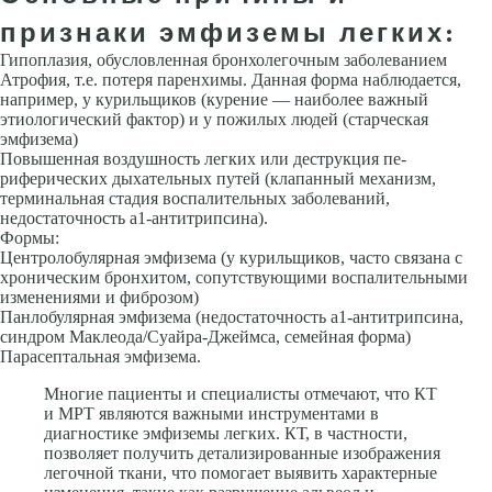
признаки эмфиземы легких:
Гипоплазия, обусловленная бронхолегочным заболеванием
Атрофия, т.е. потеря паренхимы. Данная форма наблюдается,
например, у курильщиков (куре­ние — наиболее важный
этиологический фактор) и у пожилых людей (стар­ческая
эмфизема)
Повышенная воздушность легких или деструкция пе­
риферических дыхательных путей (клапанный механизм,
терминальная стадия воспалительных заболеваний,
недостаточность a1-антитрипсина).
Формы:
Центролобулярная эмфизема (у курильщиков, часто связана с
хроническим бронхитом, сопутствующими воспалительными
изме­нениями и фиброзом)
Панлобулярная эмфизема (недостаточность a1-антитрипсина,
синдром Маклеода/Суайра-Джеймса, семейная фор­ма)
Парасептальная эмфизема.
Многие пациенты и специалисты отмечают, что КТ
и МРТ являются важными инструментами в
диагностике эмфиземы легких. КТ, в частности,
позволяет получить детализированные изображения
легочной ткани, что помогает выявить характерные