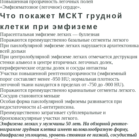
По­вышенная прозрачность легочных полей
«Эмфизематозное (легочное) сердце».
Что покажет МСКТ грудной
клетки при эмфиземе
Парасептальная эмфиземе легких — буллезная
Поражаются преимущественно базальные сегменты легкого
При панлобулярной эмфиземе легких нарушается архитектоника
всей дольки
При центролобулярной эмфиземе легких отмечается деструкция
стенки альвеол в центре вторичных легочных долек,
периферические отделы долек и со­суды интактны
Участки повышенной рентгенопрозрачности (эмфиземный
порог состав­ляет менее -950 HU; нормальная плотность
легочной ткани находится в пределах от -750 до -900 HU).
Поражаются преимущественно краниальные сегменты легкого.
Сосудов становится меньше
Особая форма панлобулярной эмфиземы развивается при
недостаточности a1-антитрипсина.
Преимущественно затрагивает субплевральные и
бронховаскулярные участки легкого.
Эмфизема легких у муж­чины 50 лет. На обзорной рентге­
нограмме грудная клетка имеет колоколообразную форму,
диаф­рагма уплощена, уровень стояния ее низкий, сосудистый