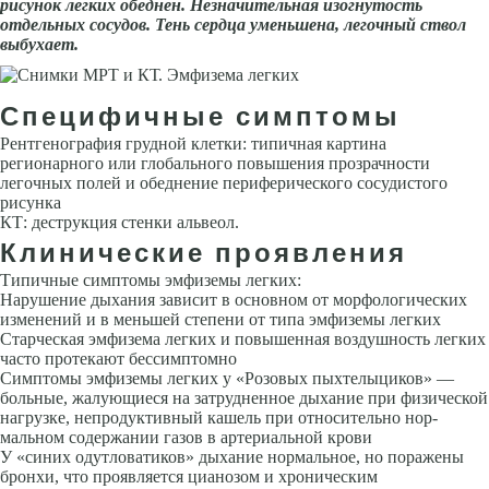
рисунок легких обеднен. Незначительная изогнутость
отдельных сосудов. Тень сердца уменьшена, легочный ствол
выбухает.
Специфичные симптомы
Рентгенография грудной клетки: типичная картина
регионарного или глобального повышения прозрачности
легочных полей и обеднение пе­риферического сосудистого
рисунка
КТ: деструкция стенки альвеол.
Клинические проявления
Типичные симптомы эмфиземы легких:
Нарушение дыхания зависит в основном от морфологических
изменений и в меньшей степени от типа эмфиземы легких
Старческая эмфизема легких и повы­шенная воздушность легких
часто протекают бессимптомно
Симптомы эмфиземы легких у «Розовых пыхтелыциков» —
больные, жалующиеся на затрудненное дыхание при физической
нагрузке, непродуктивный кашель при относительно нор­
мальном содержании газов в артериальной крови
У «синих одутловатиков» дыхание нормальное, но поражены
бронхи, что проявляется циа­нозом и хроническим