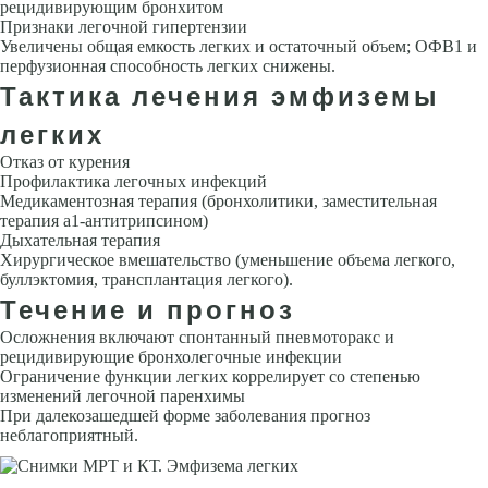
рецидивирующим бронхитом
Признаки легочной гипертензии
Увеличены общая емкость легких и остаточный объем; OФB1 и
перфузионная способность легких снижены.
Тактика лечения эмфиземы
легких
Отказ от курения
Профилактика легочных инфекций
Медикаментоз­ная терапия (бронхолитики, заместительная
терапия a1-антитрипсином)
Дыхательная терапия
Хирургическое вмешательство (уменьшение объ­ема легкого,
буллэктомия, трансплантация легкого).
Течение и прогноз
Осложнения включают спонтанный пневмоторакс и
рецидивирующие бронхолегочные инфекции
Ограничение функции легких коррелирует со степенью
изменений легочной паренхимы
При далекозашедшей фор­ме заболевания прогноз
неблагоприятный.