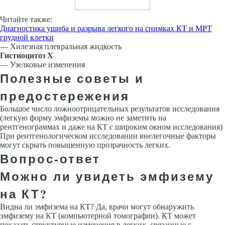
Читайте также:
Диагностика ушиба и разрыва легкого на снимках КТ и МРТ
грудной клетки
— Хилезная плевральная жидкость
Гистиоцитоз X
— Узелковые изменения
Полезные советы и
предостережения
Большое число ложноотрицательных результатов исследования
(легкую форму эмфиземы можно не заметить на
рентгенограммах и даже на КТ с ши­роким окном исследования)
При рентгенологическом исследовании внелегочные факторы
могут скрыть повышенную прозрачность легких.
Вопрос-ответ
Можно ли увидеть эмфизему
на КТ?
Видна ли эмфизема на КТ? Да, врачи могут обнаружить
эмфизему на КТ (компьютерной томографии). КТ может
показать структурные изменения в легких, связанные с