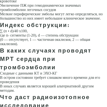
крово­токе
Увеличение ПЖ при гемодинамически значимых
тромбоэмболии легочных сосудов
Мелкие периферические эмболы могут легко определяться, но
большинство из них имеет небольшое клиническое значение.
Индекс обструкции:
∑ (п • d)/40 x100,
где п- сегменты (1-20), d — степень обструкции
(0 — отсутствует, 1 — час­тичная окклюзия, 2 — общая
окклюзия).
В каких случаях проводят
МРТ сердца при
тромбоэмболии
Сходные с данными КТ и ЭХО-КГ
В остром состоянии требует слишком много времени для его
проведения
В иных случаях является хорошей альтернативой другим
методам.
Что даст радиоизотопное
исследование