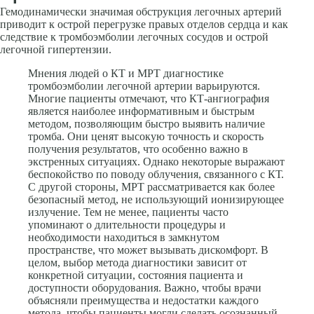
Гемодинамически значимая обструкция легочных артерий
приводит к острой перегрузке правых отделов сердца и как
следствие к тромбоэмболии легочных сосудов и острой
легочной гипертензии.
Мнения людей о КТ и МРТ диагностике
тромбоэмболии легочной артерии варьируются.
Многие пациенты отмечают, что КТ-ангиография
является наиболее информативным и быстрым
методом, позволяющим быстро выявить наличие
тромба. Они ценят высокую точность и скорость
получения результатов, что особенно важно в
экстренных ситуациях. Однако некоторые выражают
беспокойство по поводу облучения, связанного с КТ.
С другой стороны, МРТ рассматривается как более
безопасный метод, не использующий ионизирующее
излучение. Тем не менее, пациенты часто
упоминают о длительности процедуры и
необходимости находиться в замкнутом
пространстве, что может вызывать дискомфорт. В
целом, выбор метода диагностики зависит от
конкретной ситуации, состояния пациента и
доступности оборудования. Важно, чтобы врачи
объясняли преимущества и недостатки каждого
метода, чтобы пациенты могли сделать осознанный