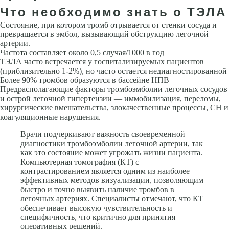
Что необходимо знать о ТЭЛА
Состояние, при котором тромб отрывается от стенки сосуда и
превраща­ется в эмбол, вызывающий обструкцию легочной
артерии.
Частота составляет около 0,5 случая/1000 в год
ТЭЛА часто встреча­ется у госпитализируемых пациентов
(приблизительно 1-2%), но часто остается недиагностированной
Более 90% тромбов образуются в бас­сейне НПВ
Предрасполагающие факторы тромбоэмболии легочных сосудов
и острой легочной гипертензии — иммобилизация, переломы,
хирургические вмешательства, злокачественные процессы, СН и
коагу­ляционные нарушения.
Врачи подчеркивают важность своевременной
диагностики тромбоэмболии легочной артерии, так
как это состояние может угрожать жизни пациента.
Компьютерная томография (КТ) с
контрастированием является одним из наиболее
эффективных методов визуализации, позволяющим
быстро и точно выявить наличие тромбов в
легочных артериях. Специалисты отмечают, что КТ
обеспечивает высокую чувствительность и
специфичность, что критично для принятия
оперативных решений.