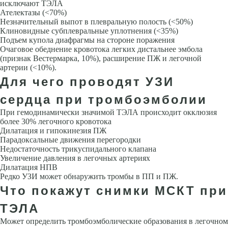
исклю­чают ТЭЛА
Ателектазы (<70%)
Незначительный выпот в плевральную полость (<50%)
Клиновидные субплевральные уплотнения (<35%)
Подъем купола диафрагмы на стороне поражения
Очаговое обеднение кровотока легких дистальнее эмбола
(признак Вестермарка, 10%), рас­ширение ПЖ и легочной
артерии (<10%).
Для чего проводят УЗИ
сердца при тромбоэмболии
При гемодинамически значимой ТЭЛА происходит окклюзия
более 30% легочного кровотока
Дилатация и гипокинезия ПЖ
Парадоксальные движения перегородки
Недостаточность трикуспидального клапана
Увеличение давления в легочных артериях
Дилатация НПВ
Редко УЗИ может обнаружить тромбы в ПП и ПЖ.
Что покажут снимки МСКТ при
ТЭЛА
Может определить тромбоэмболические образования в легочном