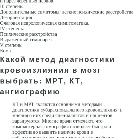
и парез черепных нервов.
III степень:
Дополнительные симптомы: легкие психические расстрой­ства
Дезориентация
Очаговая неврологическая симптоматика.
IV степень:
Психические расстройства
Выраженный гемипарез.
V степень:
Кома
Какой метод диагностики
кровоизлияния в мозг
выбрать: МРТ, КТ,
ангиографию
КТ и МРТ являются основными методами
диагностики субарахноидального кровоизлияния, и
мнения о них среди специалистов и пациентов
варьируются. Многие врачи отмечают, что
компьютерная томография позволяет быстро и
эффективно выявить наличие крови в
субарахноидальном пространстве, что особенно