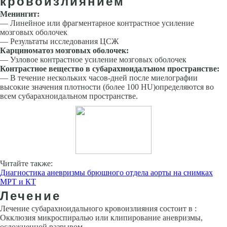
кровоизлиянием
Менингит:
— Линейное или фрагментарное контрастное усиление
мозговых оболочек
— Результаты исследования ЦСЖ
Карциноматоз мозговых оболочек:
— Узловое контрастное усиление мозговых обо­лочек
Контрастное вещество в субарахноидалъном про­странстве:
— В течение нескольких часов-дней после миелографии
высокие значения плотности (более 100 НU)определяются во
всем субарахноидальном пространстве.
Читайте также:
Диагностика аневризмы брюшного отдела аорты на снимках
МРТ и КТ
Лечение
Лечение субарахноидального кровоизлияния состоит в :
Окклюзия микроспиралью или клипирование аневризмы,
осложненной разрывом