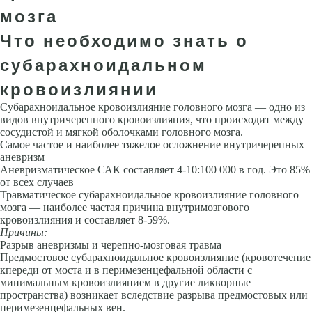
мозга
Что необходимо знать о
субарахноидальном
кровоизлиянии
Субарахноидальное кровоизлияние головного мозга — одно из
видов внутричерепного кровоизлияния, что происходит между
сосудистой и мягкой оболочками головного мозга.
Самое частое и наиболее тяжелое осложнение внутричерепных
анев­ризм
Аневризматическое САК составляет 4-10:100 000 в год. Это 85%
от всех случаев
Травматическое субарахноидальное кровоизлияние головного
мозга — наиболее частая причина внутримозгового
кровоизлияния и составляет 8-59%.
Причины:
Разрыв аневризмы и черепно-мозговая травма
Предмостовое субарахноидальное кровоизлияние (кровотечение
кпереди от моста и в перимезенцефальной области с
минимальным кровоизлиянием в другие ликворные
пространства) возникает вследствие разрыва предмостовых или
перимезенцефальных вен.