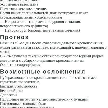
Устранение вазоспазма
Симптоматическое лечение.
Врачи каких специальностей диагностируют и лечат
субарахноидальным кровоизлиянием
— Невропатолог (определение уровня сознания,
неврологического дефицита)
— Нейрохирург (определение тактики лечения)
Прогноз
Начиная с 3-го дня после субарахноидального кровоизлияния,
может раз­виваться вазоспазм, приводящий к ишемии головного
мозга
В 20% слу­чаев в течение суток происходит повторный разрыв
аневризмы с субарахноидальным кровоизлиянием
Открытая гидроцефалия.
Возможные осложнения
Субарахноидальное кровоизлияние головного мозга имеет
серьезные последствия:
Быстрая утомляемость
Беспокойство
Депрессия
Нарушение интеллектуально-мнестических функций
Постоянные головные боли
Нарушение гормонального фона