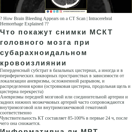
? How Brain Bleeding Appears on a CT Scan | Intracerebral
Hemorrhage Explained ??
Что покажут снимки МСКТ
головного мозга при
субарахноидальном
кровоизлиянии
Гиперденсный субстрат в базальных цистернах, а иногда и в
перифериче­ских ликворных пространствах в зависимости от
локализации аневризмы, осложненной разрывом, и
распределения крови (островковая цистерна, продольная щель и
цистерна перекреста)
Аневризмы передней мозговой или соединительной артерии и
задних нижних мозжечковых артерий ча­сто сопровождаются
внутримозговой или внутримозжечковой гематомой
соответственно
Чувствительность КТ составляет 85-100% в первые 24 ч, после
чего она снижается.
Информативна ли МРТ