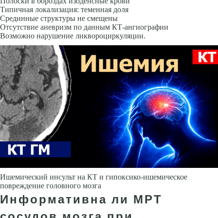
Полоски в бороздах изоденсные крови
Типичная локализация: теменная доля
Срединные структуры не смещены
Отсутствие аневризм по дан­ным КТ-ангиографии
Возможно нарушение ликвороциркуляции.
Ишемический инсульт на КТ и гипоксико-ишемическое
повреждение головного мозга
Информативна ли МРТ
сосудов мозга при