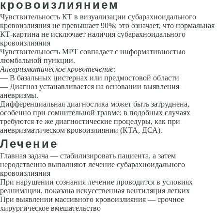
кровоизлиянием
Чувствительность КТ в визуализации субарахноидального
кровоизлияния не превышает 90%; это означает, что нормальная
КТ-картина не исключает на­личия субарахноидального
кровоизлияния
Чувствительность МРТ совпа­дает с информативностью
люмбальной пункции.
Аневризматическое кровотечение:
— В базальных цистернах или предмостовой области
— Диагноз устанавливается на основании выявления
аневризмы.
Дифференциальная диагностика может быть затруд­нена,
особенно при сомнительной травме; в подоб­ных случаях
требуются те же диагностические про­цедуры, как при
аневризматическом кровоизлиянии (КТА, ДСА).
Лечение
Главная задача — стабилизировать пациента, а затем
неродственно выполняют лечение субарахноидального
кровоизлияния
При нарушении сознания лечение проводится в условиях
реанимации, показана искусственная вентиляция легких
При выявлении массивного кровоизлияния — срочное
хирургическое вмешательство