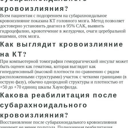
кровоизлияния?
Всем пациентам с подозрением на субарахноидальное
кровоизлияние показана КТ головного мозга. Метод позволяет
достоверно установить диагноз в 95% САК, выявить
гидроцефалию, кровотечение в желудочки, очаги церебральной
ишемии, отек мозга.
Как выглядит кровоизлияние
на КТ?
При компьютерной томографии геморрагический инсульт может
быть оценен как гематома, которая выглядит как
гиперденсивный (высокой плотности по сравнению с рядом
расположенными структурами) участок с четкими границами (в
острую фазу), обычно однородной структуры и плотностью от
+50 до +70 единиц шкалы Хаунсфилда.
Какова реабилитация после
субарахноидального
кровоизлияния?
Восстановление после субарахноидального кровоизлияния
занимает не менее полугода. Полноценная реабилитация