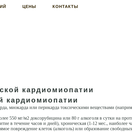
НИЙ
ЦЕНЫ
КОНТАКТЫ
еской кардиомиопатии
ой кардиомиопатии
рда, миокарда или перикарда токсически­ми веществами (напри
­лее 550 мг/м2 доксорубицина или 80 г алкоголя в сутки на прот
тие в течение часов и дней), хроническая (1-12 мес., наиболее ч
ое повреждение клеток (алкоголь) или образование свободных