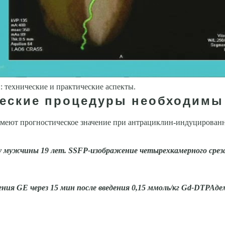
 технические и практические аспекты.
ческие процедуры необходимы
имеют прогностическое значение при антрациклин-индуцирован
 у мужчины 19 лет. SSFP-изображение четырехкамерного сре
ния GЕ через 15 мин после введения 0,15 ммоль/кг Gd-DTPAде