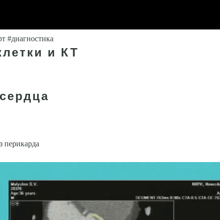
рт #диагностика
клетки и КТ
 сердца
 пери­карда