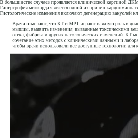
В большинстве случаев проявляется клинической картиной ДК
Гипертрофия миокарда является одной из причин кардиомиопат
Гистологические изменения включают дегене­рацию вакуолей кл
Врачи отмечают, что КТ и МРТ играют важную роль в диа
мышцы, выявить изменения, вызванные токсическими веще
отека, фиброза и других патологических изменений. КТ м
сочетание этих методов с клиническими данными и лабора
чтобы врачи использовали все доступные технологии для