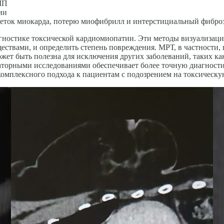
МП
ии
еток миокарда, потерю миофибрилл и интерстициаль­ный фиброз
гностике токсической кардиомиопатии. Эти методы визуализаци
ствами, и определить степень повреждения. МРТ, в частности,
ожет быть полезна для исключения других заболеваний, таких ка
торными исследованиями обеспечивает более точную диагностик
 комплексного подхода к пациентам с подозрением на токсическ