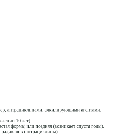
мер, антрациклинами, алкилирующими агентами,
яжении 10 лет)
астая форма) или поздняя (возникает спустя годы).
 радикалов (антрациклины)