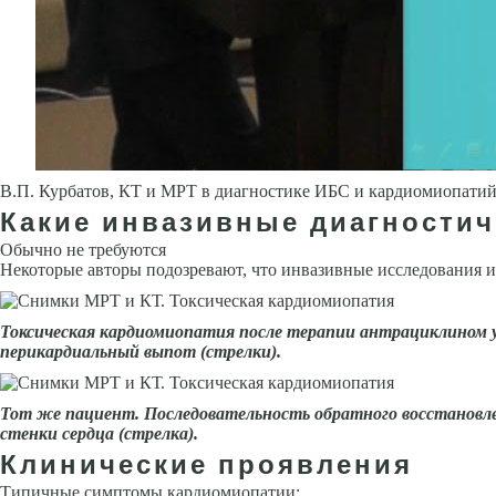
В.П. Курбатов, КТ и МРТ в диагностике ИБС и кардиомиопатий:
Какие инвазивные диагности
Обычно не требуются
Некоторые авторы подозревают, что инвазивные исследования 
Токсическая кардиомиопатия после те­рапии антрациклином
перикардиаль­ный выпот (стрелки).
Тот же пациент. Последова­тельность обратного восстановле
стенки сердца (стрелка).
Клинические проявления
Типичные симптомы кардиомиопатии: