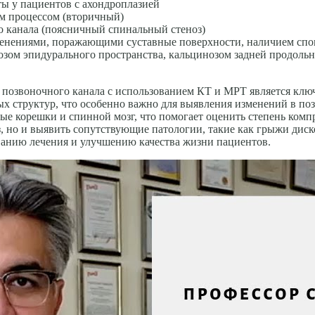
ы у пациентов с ахондроплазией
ым процессом (вторичный)
 канала (поясничный спинальный стеноз)
менениями, поражающими суставные поверхности, наличием спон
зом эпидурального пространства, кальцинозом задней продольн
а позвоночного канала с использованием КТ и МРТ является клю
х структур, что особенно важно для выявления изменений в поз
ые корешки и спинной мозг, что помогает оценить степень комп
оз, но и выявить сопутствующие патологии, такие как грыжи дис
ванию лечения и улучшению качества жизни пациентов.