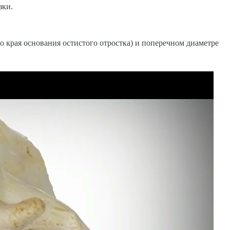
зки.
го края основания остистого отростка) и поперечном диаметре