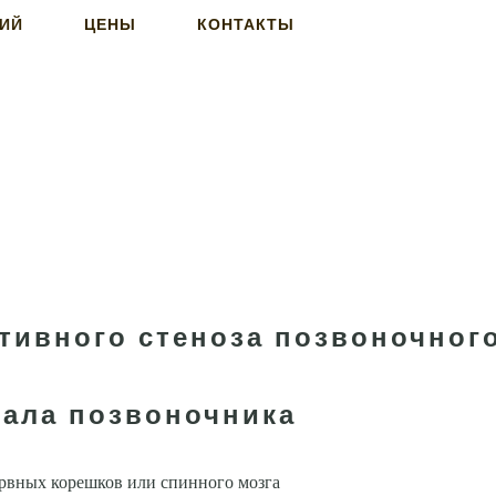
НИЙ
ЦЕНЫ
КОНТАКТЫ
тивного стеноза позвоночного
нала позвоночника
рвных корешков или спинного мозга