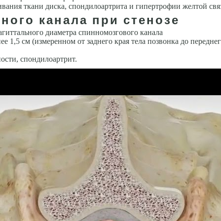
вания ткани диска, спондилоартрита и гипертрофии желтой свя
ного канала при стенозе
агиттального диаметра спинномозгового канала
е 1,5 см (измеренном от заднего края тела позвонка до передне
ости, спондилоартрит.