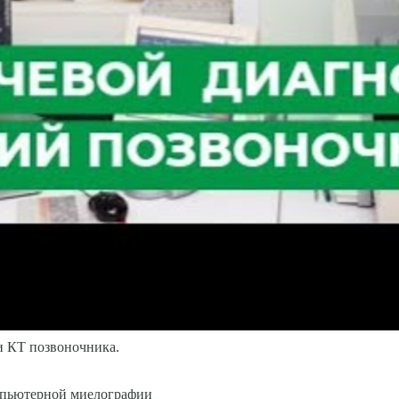
и КТ позвоночника.
мпьютерной миелографии