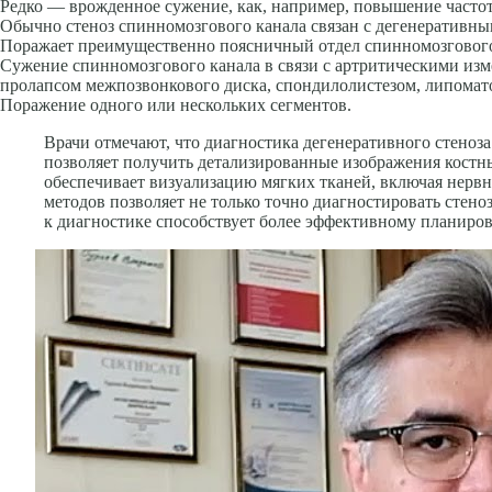
Редко — врожденное сужение, как, например, повышение частот
Обычно стеноз спинномозгового канала связан с дегенеративн
Поражает преимущественно поясничный отдел спинномозгового
Сужение спинномозгового канала в связи с артритическими из
пролапсом межпозвонкового диска, спондилолистезом, липомато
Поражение одного или нескольких сегментов.
Врачи отмечают, что диагностика дегенеративного стеноз
позволяет получить детализированные изображения костны
обеспечивает визуализацию мягких тканей, включая нервн
методов позволяет не только точно диагностировать стен
к диагностике способствует более эффективному планиро