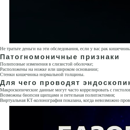
Не тратьте деньги на эти обследования, если у вас рак кишечник
Патогномоничные признаки
Полипозные изменения в слизистой оболочке;
Расположены на ножке или широком основании;
Стенки кишечника нормальной толщины.
Для чего проводят эндоскопи
Макроскопические данные могут часто коррелировать с гистоло
Возможны биопсия щипцами и петельная полипэктомия;
Виртуальная КТ-колонография показана, когда невозможно пров