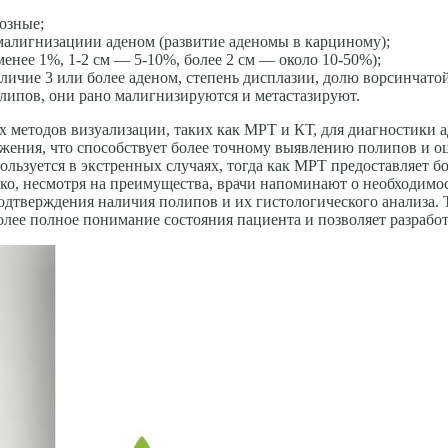
озные;
 малигнизациии аденом (развитие аденомы в карциному);
енее 1%, 1-2 см — 5-10%, более 2 см — около 10-50%);
ичие 3 или более аденом, степень дисплазии, долю ворсинчатой
липов, они рано малигнизируются и метастазируют.
 методов визуализации, таких как МРТ и КТ, для диагностики 
ения, что способствует более точному выявлению полипов и оц
пользуется в экстренных случаях, тогда как МРТ предоставляет б
о, несмотря на преимущества, врачи напоминают о необходимос
подтверждения наличия полипов и их гистологического анализа.
лее полное понимание состояния пациента и позволяет разрабо