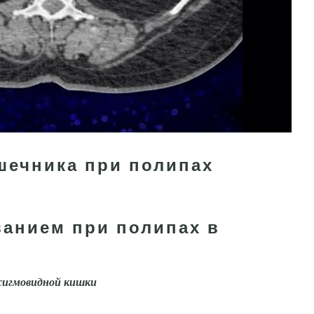
шечника при полипах
анием при полипах в
сигмовидной кишки