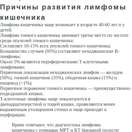
Причины развития лимфомы
кишечника
Лимфома кишечника чаще возникает в возрасте 40-60 лет и у
детей.
Лимфома тонкого кишечника занимает третье место по частоте
среди опухолей тонкого кишечника;
Составляет 10-15% всех опухолей тонкого кишечника;
Большинство случаев (95%) составляют неходжкинские В-
лимфомы;
Около 5% являются периферическими Т-клеточными
лимфомами;
Первичная локализация неходжкинских лимфом — желудок
(50%), тонкий кишечник (35%), ободочная кишка (15%) и
пищевод (>1%);
Первичное поражение тонкого кишечника — преимущественно
подвздошной кишки;
Т-клеточные лимфомы чаще локализуются в
двенадцатиперстной и тощей кишке, проявляются менее
выраженным утолщением стенки и чаще приводят к
перфорации.
Врачи отмечают, что диагностика лимфомы
кишечника с помощью МРТ и КТ брюшной полости