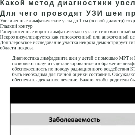
Какой метод диагностики уве
Для чего проводят УЗИ шеи п
Увеличенные лимфатические узлы до 1 см (осевой диаметр) со
Гладкий контур
Гиперэхогенные ворота лим­фатического узла и гипоэхогенный 
Некроз визуализиру­ется как гипоэхогенный или анэхогенный це
Допплеровское исследование участка некроза демонстрирует ги
области некроза.
Диагностика лимфаденита шеи у детей с помощью МРТ и К
позволяют получить детализированное изображение лимфат
обеспокоенность по поводу радиационного воздействия КТ
быть необходима для точной оценки состояния. Обсуждают
обеспечить адекватное лечение. Важно, чтобы родители б