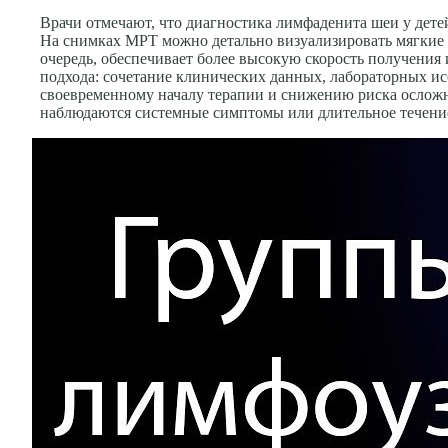
Врачи отмечают, что диагностика лимфаденита шеи у дет
На снимках МРТ можно детально визуализировать мягкие т
очередь, обеспечивает более высокую скорость получени
подхода: сочетание клинических данных, лабораторных исс
своевременному началу терапии и снижению риска осложн
наблюдаются системные симптомы или длительное течение