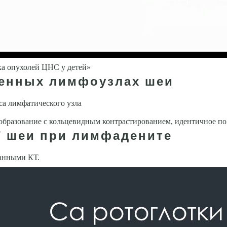
а опухолей ЦНС у детей»
ченных лимфоузлах шеи
са лимфатического узла
образова­ние с кольцевидным контрастированием, идентичное по
Т шеи при лимфадените
данными КТ.