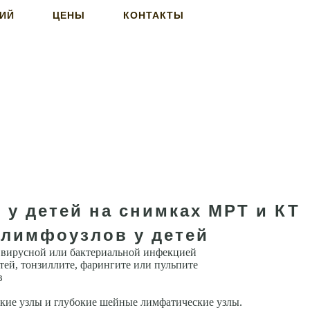
НИЙ
ЦЕНЫ
КОНТАКТЫ
 у детей на снимках МРТ и КТ
лимфоузлов у детей
 вирус­ной или бактериальной инфекцией
тей, тонзиллите, фарингите или пульпите
в
кие узлы и глубокие шейные лимфа­тические узлы.