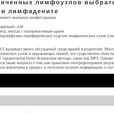
личенных лимфоузлов выбрать
ри лимфадените
храняют овальную конфигурацию
корковый слой
нтр, иногда с гиперэхогенным краем
­перперфузию периферических отделов лимфатических узлов (см
Т вызывает много обсуждений среди врачей и родителей. Мног
ических узлов и окружающих тканей, что существенно облегчае
, предпочитая более безопасные методы, такие как МРТ. Однако
ся также вопросы о том, как правильно интерпретировать резул
ыли вовлечены в процесс и получали полную информацию о сост