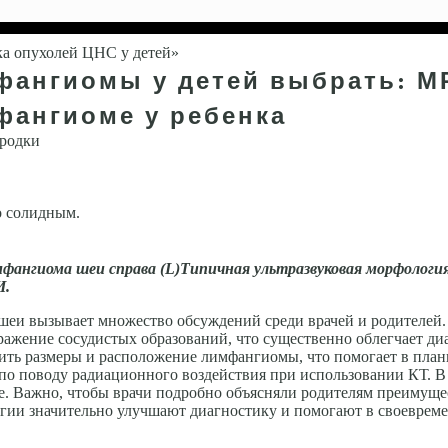
а опухолей ЦНС у детей»
фангиомы у детей выбрать: МР
фангиоме у ребенка
ородки
о солидным.
фангиома шеи справа (
L
)
Типичная ультразвуковая морфоло­ги
И.
еи вызывает множество обсуждений среди врачей и родителей.
ажение сосудистых образований, что существенно облегчает диа
нить размеры и расположение лимфангиомы, что помогает в пла
по поводу радиационного воздействия при использовании КТ. В
е. Важно, чтобы врачи подробно объясняли родителям преимущес
огии значительно улучшают диагностику и помогают в своеврем