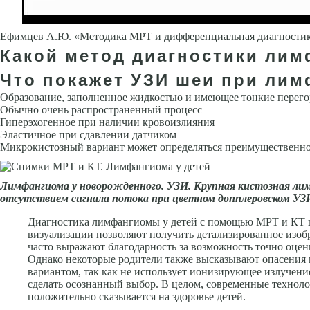
Ефимцев А.Ю. «Методика МРТ и дифференциальная диагностик
Какой метод диагностики лим
Что покажет УЗИ шеи при лим
Образование, заполненное жидкостью и имеющее тонкие перег
Обычно очень распространенный процесс
Гиперэхогенное при наличии кровоизлияния
Эластичное при сдавлении датчиком
Микрокистозный вариант может определяться преимущественн
Лимфангиома у новорожденного. УЗИ. Крупная кистозная лим
отсутствием сигнала по­тока при цветном допплеровском УЗ
Диагностика лимфангиомы у детей с помощью МРТ и КТ ш
визуализации позволяют получить детализированное изобр
часто выражают благодарность за возможность точно оце
Однако некоторые родители также высказывают опасения 
вариантом, так как не использует ионизирующее излучени
сделать осознанный выбор. В целом, современные технол
положительно сказывается на здоровье детей.