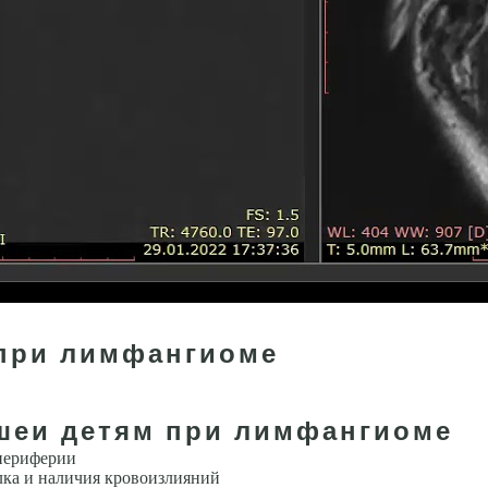
 при лимфангиоме
 шеи детям при лимфангиоме
перифе­рии
лка и наличия кровоизлияний