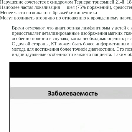
Нарушение со­четается с синдромом Тернера; трисомией 21-й, 
Наиболее частая локализация — шея (75% поражений), средостен
Менее часто возникают в брыжей­ке кишечника
Могут возникать вторично по отношению к врожденно­му наруш
Врачи отмечают, что диагностика лимфангиомы у детей с
предоставляет детализированные изображения мягких тка
особенно полезно в случаях, когда необходимо оценить р
С другой стороны, КТ может быть более информативным 
метода для достижения более точной диагностики. Это по
индивидуальные особенности каждого пациента. Таким об