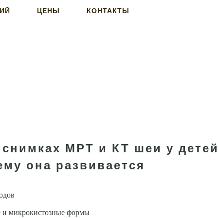
НИЙ
ЦЕНЫ
КОНТАКТЫ
снимках МРТ и КТ шеи у дете
ему она развивается
одов
е и микрокистозные формы