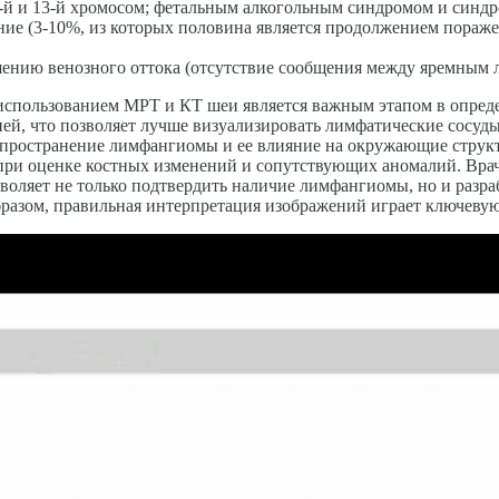
18-й и 13-й хромосом; фетальным алкогольным синдромом и син
ие (3-10%, из ко­торых половина является продолжением пораже
ению венозного оттока (отсутствие сообщения между яремным л
 использованием МРТ и КТ шеи является важным этапом в опреде
ней, что позволяет лучше визуализировать лимфатические сосу
аспространение лимфангиомы и ее влияние на окружающие струк
при оценке костных изменений и сопутствующих аномалий. Вра
зволяет не только подтвердить наличие лимфангиомы, но и разр
разом, правильная интерпретация изображений играет ключевую