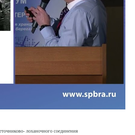
еточниково- лоханочного соединения