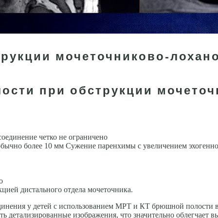
трукции мочеточниково-лохано
ости при обструкции мочеточ
оединение чет­ко не ограничено
бычно более 10 мм Сужение паренхимы с увеличением эхогенн
о
ци­ей дистального отдела мочеточника.
динения у детей с использованием МРТ и КТ брюшной полости в
ть детализированные изображения, что значительно облегчает вы