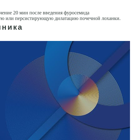
ение 20 мин после введения фуро­семида
ную или персистирующую дилатацию почечной лоханки.
чника