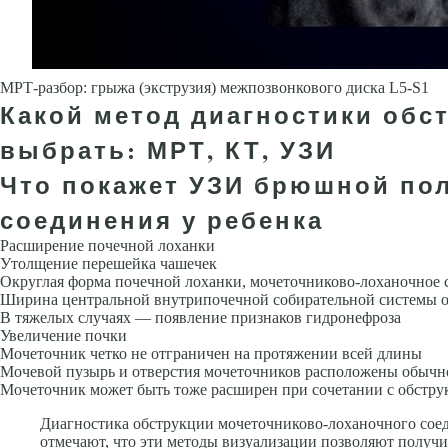
МРТ-разбор: грыжа (экструзия) межпозвонкового диска L5-S1
Какой метод диагностики обс
выбрать: МРТ, КТ, УЗИ
Что покажет УЗИ брюшной пол
соединения у ребенка
Расширение почечной лоханки
Утолщение перешейка чашечек
Округ­лая форма почечной лоханки, мочеточниково-лоханочное с
Ширина центральной внутрипочечной собирательной системы о
В тяжелых случаях — появление признаков гидронефроза
Увеличение почки
Мочеточник четко не отграничен на протяжении всей длины
Мочевой пузырь и отверстия мочеточников расположены обыч­н
Мочеточник может быть тоже расширен при сочетании с обструк
Диагностика обструкции мочеточниково-лоханочного сое
отмечают, что эти методы визуализации позволяют получи