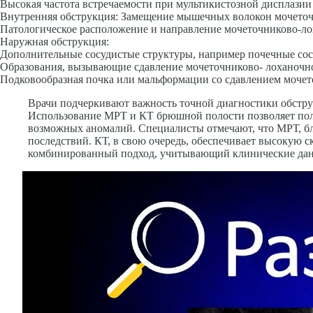
Высокая частота встречаемости при мультикистозной дисплазии
Внутренняя обструкция: Замещение мышечных волокон мочеточ
Патологическое расположе­ние и направление мочеточниково-
Наружная обструкция:
Дополнительные сосудистые структуры, например почечные со
Образования, вызывающие сдавление мочеточниково- лоханочно
Подково­образная почка или мальформации со сдавлением мочет
Врачи подчеркивают важность точной диагностики обструк
Использование МРТ и КТ брюшной полости позволяет полу
возможных аномалий. Специалисты отмечают, что МРТ, бл
последствий. КТ, в свою очередь, обеспечивает высокую 
комбинированный подход, учитывающий клинические данны