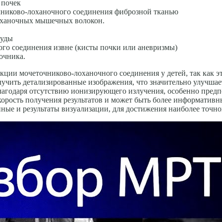
 почек
никово-лоханочного соединения фиброзной тканью
лоханочных мышечных волокон.
суды
го соединения извне (кисты почки или аневризмы)
очника.
ции мочеточниково-лоханочного соединения у детей, так как э
чить детализированные изображения, что значительно улучшае
агодаря отсутствию ионизирующего излучения, особенно предпо
скорость получения результатов и может быть более информатив
е и результаты визуализации, для достижения наиболее точног