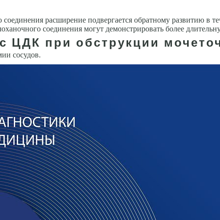
оединения расширение под­вергается обратному развитию в теч
лоханочного соединения могут демонстрировать более длитель
 с ЦДК при обструкции мочето
ии со­судов.