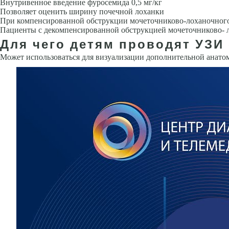
Внутривенное введение фуросемида 0,5 мг/кг
Позволяет оценить ширину почечной лоханки
При компенсированной обструкции мочеточниково-лоханочного с
Пациенты с декомпенсированной обструкцией мочеточниково- 
Для чего детям проводят УЗИ
Может использоваться для визуализации дополнительной анатом