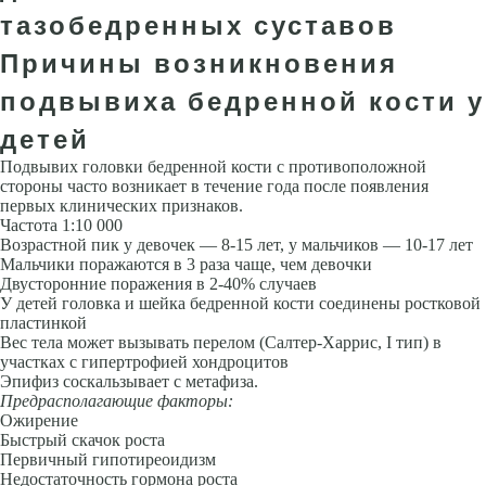
тазобедренных суставов
Причины возникновения
подвывиха бедренной кости у
детей
Подвывих головки бедренной кости с противоположной
стороны часто возникает в течение года после появ­ления
первых клинических признаков.
Частота 1:10 000
Возрастной пик у девочек — 8-15 лет, у мальчиков — 10-17 лет
Мальчики поражаются в 3 раза чаще, чем девочки
Двусто­ронние поражения в 2-40% случаев
У детей головка и шейка бедренной кости соединены ростковой
пластин­кой
Вес тела может вызывать перелом (Салтер-Харрис, I тип) в
участ­ках с гипертрофией хондроцитов
Эпифиз соскальзывает с метафиза.
Предрасполагающие факторы:
Ожирение
Быстрый скачок роста
Пер­вичный гипотиреоидизм
Недостаточность гормона роста