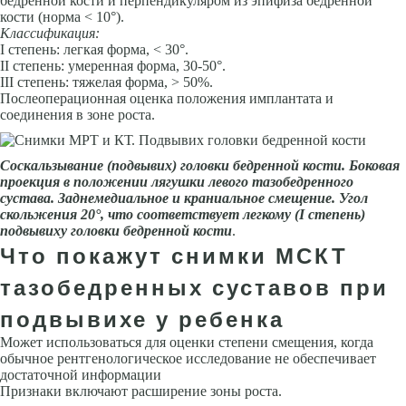
бедренной кости и перпен­дикуляром из эпифиза бедренной
кости (норма < 10°).
Классификация:
I степень: легкая форма, < 30°.
II степень: умеренная форма, 30-50°.
III степень: тяжелая форма, > 50%.
Послеоперационная оценка положения имплантата и
соединения в зоне роста.
Соскальзывание (подвывих) го­ловки бедренной кости. Боковая
проекция в положении лягушки левого тазобедренного
сустава. Заднемедиальное и краниальное сме­щение. Угол
скольжения 20°, что соответствует легкому (I степень)
подвывиху головки бедрен­ной кости
.
Что покажут снимки МСКТ
тазобедренных суставов при
подвывихе у ребенка
Может использоваться для оценки степени смещения, когда
обычное рентгенологическое исследование не обеспечивает
достаточной инфор­мации
Признаки включают расширение зоны роста.