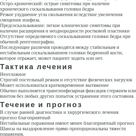
Остро-хронический: острые симптомы при наличии
хронического соскальзывания головки бедра
Резкое ухудшение угла скольжения вследствие увеличения
смещения эпифиза.
Предсоскальзывание: легкие клинические симптомы при
наличии рас­ширения и неоднородности ростковой пластинки
Отсутствие опреде­ляемого соскальзывания головки бедра при
обычной рентгенографии.
Последующие различия проводятся между стабильным и
нестабильным соскальзыванием головки бедренной кости,
которое отражает, может па­циент ходить или нет.
Тактика лечения
Неотложное
Строгий постельный режим и отсутствие физических на­грузок
Может использоваться кратковременное вытяжение
Обычно выполняется транеэпифизарная фиксация стержнем или
винтом без лю­бых других попыток устранения этого состояния.
Течение и прогноз
В случае ранней диагностики и хирургического лечения
прогноз благопри­ятный
Нестабильные поражения имеют менее благоприятный прогноз
Шансы на выздоровление прямо пропорциональны тяжести
поражения.