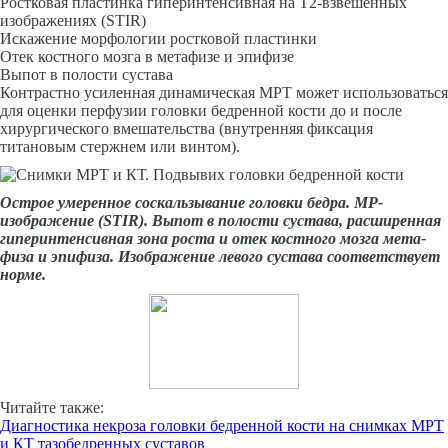
Ростковая пластинка гиперинтенсивная на Т2-взвешенных
изображениях (STIR)
Искажение морфологии рост­ковой пластинки
Отек костного мозга в метафизе и эпифизе
Выпот в полости сустава
Контрастно усиленная динамическая МРТ может ис­пользоваться
для оценки перфузии головки бедренной кости до и после
хирургического вмешательства (внутренняя фиксация
титановым стерж­нем или винтом).
Острое умеренное соскальзывание головки бедра. МР-
изображение (
STIR
). Выпот в полости сустава, расширенная
гиперинтен­сивная зона роста и отек костного мозга мета-
физа и эпифиза. Изображение левого сустава соответствует
норме.
Читайте также:
Диагностика некроза головки бедренной кости на снимках МРТ
и КТ тазобедренных суставов