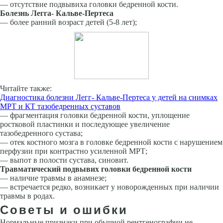
— отсутствие подвывиха головки бедренной кости.
Болезнь Легга- Кальве-Пертеса
— более ранний возраст детей (5-8 лет);
Читайте также:
Диагностика болезни Легг- Кальве-Пертеса у детей на снимках
МРТ и КТ тазобедренных суставов
— фрагментация головки бедренной кости, уплощение
ростковой пластинки и последующее увеличение
тазобедренного сустава;
— отек костного мозга в головке бедренной кости с нарушением
перфузии при контрастно усиленной МРТ;
— выпот в полости сустава, синовит.
Травматический подвывих головки бедренной кости
— наличие травмы в анамнезе;
— встречается редко, возникает у новорожденных при наличии
травмы в родах.
Советы и ошибки
Нормальные признаки при обычной рентгенографии не