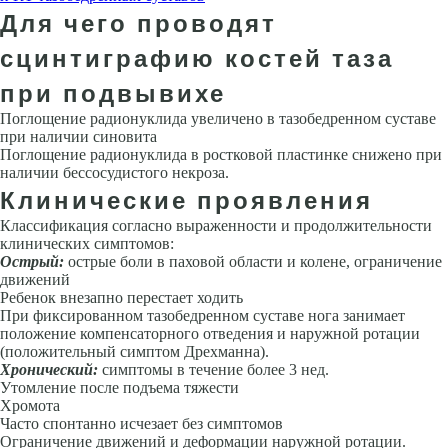
Для чего проводят
сцинтиграфию костей таза
при подвывихе
Поглощение радионуклида увеличено в тазобедренном суставе
при нали­чии синовита
Поглощение радионуклида в ростковой пластинке сниже­но при
наличии бессосудистого некроза.
Клинические проявления
Классификация согласно выраженности и продолжительности
клиниче­ских симптомов:
Острый:
острые боли в паховой области и колене, ограничение
движе­ний
Ребенок внезапно перестает ходить
При фиксированном тазо­бедренном суставе нога занимает
положение компенсаторного отведе­ния и наружной ротации
(положительный симптом Дрехманна).
Хронический:
симптомы в течение более 3 нед.
Утомление после подъема тяжести
Хромота
Часто спонтанно исчезает без симпто­мов
Ограничение движений и деформации наружной ротации.