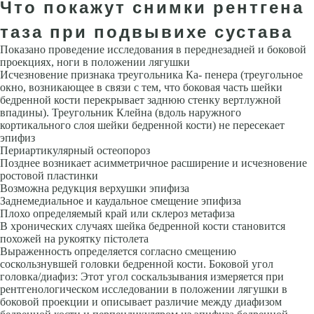
Что покажут снимки рентгена
таза при подвывихе сустава
Показано проведение исследования в переднезадней и боковой
проекци­ях, ноги в положении лягушки
Исчезновение признака треугольника Ка- пенера (треугольное
окно, возникающее в связи с тем, что боковая часть шейки
бедренной кости перекрывает заднюю стенку вертлужной
впади­ны). Треугольник Клейна (вдоль наружного
кортикального слоя шейки бедренной кости) не пересекает
эпифиз
Периартикулярный остеопороз
Позднее возникает асимметричное расширение и исчезновение
ростовой пластинки
Возможна редукция верхушки эпифиза
Заднемедиальное и каудальное смещение эпифиза
Плохо определяемый край или склероз метафиза
В хронических случаях шейка бедренной кости становится
похожей на рукоятку пістолета
Выраженность определяется согласно смещению
соскользнувшей головки бедренной кости. Боковой угол
головка/диафиз: Этот угол соскальзывания измеряется при
рентгенологическом исследовании в положении лягушки в
боковой про­екции и описывает различие между диафизом