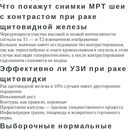
Что покажут снимки МРТ шеи
с контрастом при раке
щитовидной железы
Чередующиеся участки высокой и низкой интенсивности
сигнала на Т1 — и Т2-взвешенном изображении
Большое значение имеет исследование без контрастирования,
так как тиреоглобулин и очаги кровоизлияния в опу­холь в этом
случае выглядят гиперинтенсивно, а после контрастирования
гадолинием становятся не видны
Эффективно ли УЗИ при раке
щитовидки
Рак щитовидной железы в 10% случаев имеет двустороннее
поражение
Инвазивный рост
Контуры, как правило, неровные
Прорастание капсулы — признак злокачественно­го процесса
Инфильтрация трахеи, пищевода и возвратного гортанного
нерва.
Выборочные нормальные