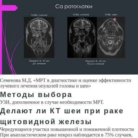
Семенова М.Д. «МРТ в диагностике и оценке эффективности
лучевого лечения опухолей головы и шеи»
Методы выбора
УЗИ, дополненное в случае необходимости МРТ.
Делают ли КТ шеи при раке
щитовидной железы
Чередующиеся участки повышенной и пониженной плотности
При ана­пластическом раке некроз наблюдается в 75% случаев,