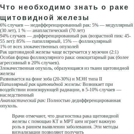
Что необходимо знать о раке
щитовидной железы
6% случаев — недиф­ференцированный рак: 5% — медуллярный
(30 лет), 1 % — анапластический (70 лет)
94% случаев — дифференцированный рак (возрастной пик: 45-
55 лет): 85% — папиллярный, 15% — фолликулярный
1% от всех злокачественных опухо­лей
Рак щитовидной железы чаще встречается у мужчин (2:1)
Особая форма фолликулярного рака: онкоцитарный рак (более
агрессивный в 20% случаев).
Злокачественная опухоль, образующаяся из ткани щитовидной
железы
Развивается на фоне зоба (20-30%) и МЭН типа II
Папиллярный рак щитовидной железы
:
Возникает при
воздействии ионизирующей радиации, в 5-10% случаев —
наследственный
Анапластический рак:
Полностью дедифференцированная
опухоль.
Врачи отмечают, что диагностика рака щитовидной
железы с помощью КТ и МРТ шеи играет важную
роль в раннем выявлении заболевания. Эти методы
визуализации позволяют получить