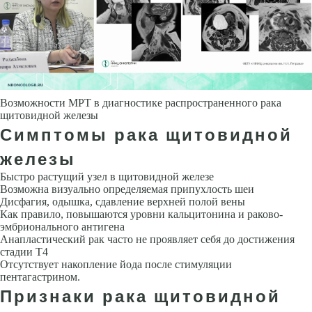
Возможности МРТ в диагностике распространенного рака
щитовидной железы
Симптомы рака щитовидной
железы
Быстро растущий узел в щитовидной железе
Возможна визуально опре­деляемая припухлость шеи
Дисфагия, одышка, сдавление верхней полой вены
Как правило, повышаются уровни кальцитонина и раково­
эмбрионального антигена
Анапластический рак часто не проявляет себя до достижения
стадии Т4
Отсутствует накопление йода после стимуля­ции
пентагастрином.
Признаки рака щитовидной