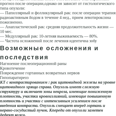
прогноз после операции,однако он зависит от гистологического
типа опухоли:
— Папиллярный и фолликулярный рак: после операции терапия
радиоак­тивным йодом в течение 4 нед., прием левотироксина
пожизненно.
— Анапластический рак: средняя продолжительность жизни —
10 мес.
— Медуллярный рак: 10-летняя выживаемость — 80%.
— Частота осложнений после лечения идентична зобу
Возможные осложнения и
последствия
Нагноение послеоперационной раны
Кровотечение
Повреждение гортанных возвратных нервов
Гипопаратиреоз
КТ с контрастированием : рак щитовидной железы на уровне
щитовидно­го хряща справа. Опухоль имеет сложную
структуру и включает зоны некроза, имею­щие пониженную
плотность, участки кро­воизлияний, имеющие повышенную
плот­ность и участки с интенсивным усилением после
введения контраста. Опухоль сме­щает вперед гортань и
нервно-сосудистый пучок. Кпереди от опухоли заметен
дефект кожи.