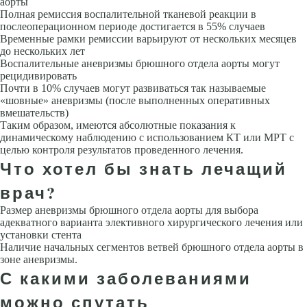
аорты
Полная ре­миссия воспалительной тканевой реакции в
послеоперационном перио­де достигается в 55% случаев
Временные рамки ремиссии варьируют от нескольких месяцев
до нескольких лет
Воспалительные аневризмы брюшного отдела аорты могут
рецидивировать
Почти в 10% случаев могут развиваться так называемые
«шовные» аневризмы (после выпол­ненных оперативных
вмешательств)
Таким образом, имеются абсолют­ные показания к
динамическому наблюдению с использованием КТ или МРТ с
целью контроля результатов проведенного лечения.
Что хотел бы знать лечащий
врач?
Размер аневризмы брюшного отдела аорты для выбора
адекватного ва­рианта элективного хирургического лечения или
установки стента
На­личие начальных сегментов ветвей брюшного отдела аорты в
зоне анев­ризмы.
С какими заболеваниями
можно спутать