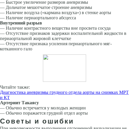
— Быстрое увеличение размеров аневризмы
— Дольчатое мешотчатое строение аневризмы
— Наличие воздуха («кармана воздуха») в стенке аорты
— Наличие периаортального абсцесса
Внутренний разрыв
— Наличие контрастного вещества вне просвета сосуда
— Отсутствие признаков задержки воспалительной жидкости в
периаортальной жировой клетчатке
— Отсутствие признака усиления периаортального мяг­
котканного гало
Читайте также:
Диагностика аневризмы грудного отдела аорты на снимках МРТ
и КТ
Артериит Такаясу
— Обычно встречается у молодых женщин
— Обычно поражается грудной отдел аорты
Советы и ошибки
При невозможности выполнения отсроченной визуализации не