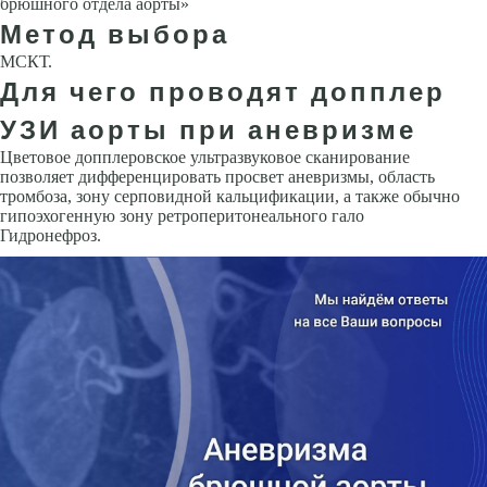
брюшного отдела аорты»
Метод выбора
МСКТ.
Для чего проводят допплер
УЗИ аорты при аневризме
Цветовое допплеровское ультразвуковое сканирование
позволяет диф­ференцировать просвет аневризмы, область
тромбоза, зону серповидной кальцификации, а также обычно
гипоэхогенную зону ретроперитонеального гало
Гидронефроз.