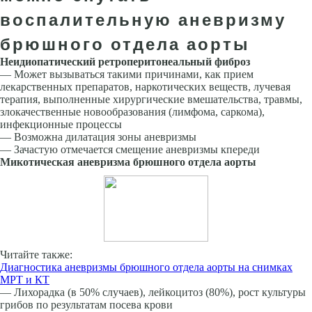
воспалительную аневризму
брюшного отдела аорты
Неидиопатический ретроперитонеальный фиброз
— Может вызываться такими причинами, как прием
лекарственных препаратов, наркотических веществ, лучевая
терапия, выполненные хирургические вме­шательства, травмы,
злокачественные новообразова­ния (лимфома, саркома),
инфекционные процессы
— Возможна дилатация зоны аневризмы
— Зачастую отмечается смещение аневризмы кпереди
Микотическая аневризма брюшного отдела аорты
Читайте также:
Диагностика аневризмы брюшного отдела аорты на снимках
МРТ и КТ
— Лихорадка (в 50% случаев), лейкоцитоз (80%), рост культуры
грибов по результатам посева крови