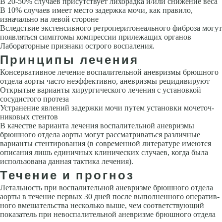
В 20-50% случаев присутствует лихорадка и/или снижение веса
В 10% случаев имеет место задержка мочи, как правило,
изначально на левой стороне
Вследствие экстенсивного ретроперитонеального фиброза могут
появ­ляться симптомы компрессии прилежащих органов
Лабораторные при­знаки острого воспаления.
Принципы лечения
Консервативное лечение воспалительной аневризмы брюшного
отдела аорты часто неэффективно, аневризмы рецидивируют
Открытые варианты хирургического лечения с установкой
сосудистого протеза
Устранение явлений задержки мочи путем установки мочеточ­
никовых стентов
В качестве варианта лечения воспалительной аневризмы
брюшного отдела аорты могут рассматриваться различные
варианты стентирования (в современной литературе имеются
описания лишь единичных клинических случаев, когда была
использова­на данная тактика лечения).
Течение и прогноз
Летальность при воспалительной аневризме брюшного отдела
аорты в течение первых 30 дней после выполненного оператив­
ного вмешательства несколько выше, чем соответствующий
показатель при невоспалительной аневризме брюшного отдела