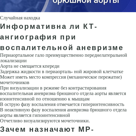
Случайная находка
Информативна ли КТ-
ангиография при
воспалительной аневризме
Периаортальное гало преимущественно переднелатеральной
локализа­ции
Аорта не смещается кпереди
Задержка жидкости в периаорталь- ной жировой клетчатке
Может иметь место компрессия (механическое пережатие)
мочеточников
При визуализации в режиме без контрасти­рования
воспалительная аневризма брюшного отдела аорты является
изоннтенсивной по отношению к мышцам
В острую фазу воспаления отмечается гиперинтенсивность
В неактивную фазу воспаления анев­ризма брюшного отдела
аорты является гипоинтенсивной
Отчетливо визуализируются мочеточники.
Зачем назначают МР-