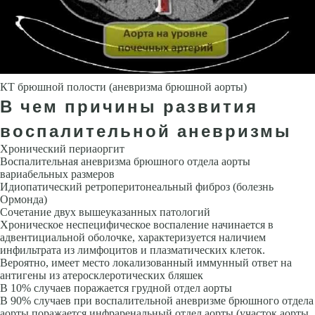
КТ брюшной полости (аневризма брюшной аорты)
В чем причины развития
воспалительной аневризмы
Хронический периаоргит
Воспалительная аневризма брюшного отдела аорты
вариабельных размеров
Идиопатический ретроперитонеальный фиброз (болезнь
Ормонда)
Сочетание двух вышеуказанных патоло­гий
Хроническое неспецифическое воспаление начинается в
адвенти­циальной оболочке, характеризуется наличием
инфильтрата из лимфо­цитов и плазматических клеток.
Вероятно, имеет место локализованный иммунный ответ на
антигены из атеросклеротических бляшек
В 10% случаев поражается грудной отдел аорты
В 90% случаев при воспалительной аневризме брюшного отдела
аорты поражается инфраренальный отдел аорты (участок аорты