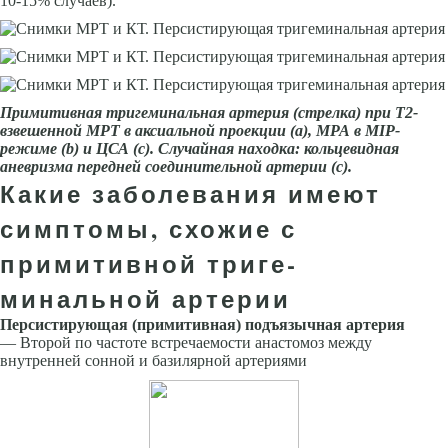
10-15% случаев).
Примитивная триге­минальная артерия (стрелка) при Т2-
взвешенной МРТ в аксиальной проекции (а), МРА в MIP-
режиме (
b
) и ЦСА (с). Случайная находка: коль­цевидная
аневризма передней со­единительной артерии (с).
Какие заболевания имеют
симптомы, схожие с
примитивной триге­
минальной артерии
Персистирующая (примитивная) подъязычная артерия
— Второй по частоте встречаемости анастомоз между
внутренней сонной и базилярной артериями