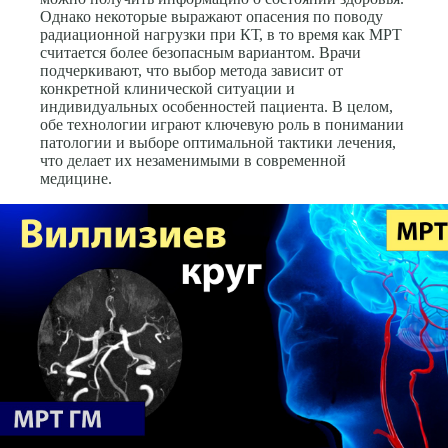
Однако некоторые выражают опасения по поводу
радиационной нагрузки при КТ, в то время как МРТ
считается более безопасным вариантом. Врачи
подчеркивают, что выбор метода зависит от
конкретной клинической ситуации и
индивидуальных особенностей пациента. В целом,
обе технологии играют ключевую роль в понимании
патологии и выборе оптимальной тактики лечения,
что делает их незаменимыми в современной
медицине.