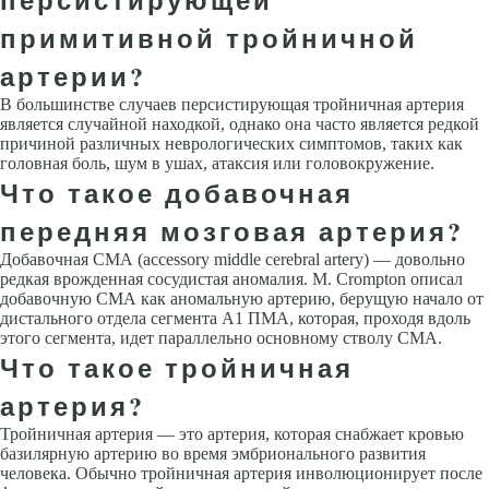
примитивной тройничной
артерии?
В большинстве случаев персистирующая тройничная артерия
является случайной находкой, однако она часто является редкой
причиной различных неврологических симптомов, таких как
головная боль, шум в ушах, атаксия или головокружение.
Что такое добавочная
передняя мозговая артерия?
Добавочная СМА (accessory middle cerebral artery) — довольно
редкая врожденная сосудистая аномалия. M. Crompton описал
добавочную СМА как аномальную артерию, берущую начало от
дистального отдела сегмента А1 ПМА, которая, проходя вдоль
этого сегмента, идет параллельно основному стволу СМА.
Что такое тройничная
артерия?
Тройничная артерия — это артерия, которая снабжает кровью
базилярную артерию во время эмбрионального развития
человека. Обычно тройничная артерия инволюционирует после