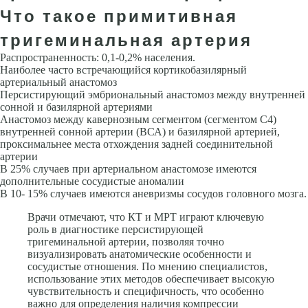
Что такое примитивная
тригеминальная артерия
Распро­страненность: 0,1-0,2% населения.
Наиболее часто встречающийся кортикобазилярный
артериальный анастомоз
Персистирующий эмбриональный анастомоз между внутренней
сонной и базилярной артериями
Анастомоз между кавернозным сегментом (сегментом С4)
внутренней сонной артерии (ВСА) и базилярной артери­ей,
проксимальнее места отхождения задней соединительной
артерии
В 25% случаев при артериальном анастомозе имеются
дополнительные сосудистые аномалии
В 10- 15% случаев имеются аневризмы сосудов головного мозга.
Врачи отмечают, что КТ и МРТ играют ключевую
роль в диагностике персистирующей
тригеминальной артерии, позволяя точно
визуализировать анатомические особенности и
сосудистые отношения. По мнению специалистов,
использование этих методов обеспечивает высокую
чувствительность и специфичность, что особенно
важно для определения наличия компрессии