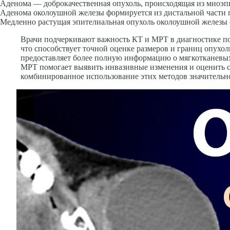
Аденома — доброкачественная опухоль, происходящая из миоэп
Аденома околоушной железы формируется из дистальной части 
Медленно растущая эпите­лиальная опухоль околоушной железы 
Врачи подчеркивают важность КТ и МРТ в диагностике п
что способствует точной оценке размеров и границ опухол
предоставляет более полную информацию о мягкотканевых
МРТ помогает выявить инвазивные изменения и оценить с
комбинированное использование этих методов значительно