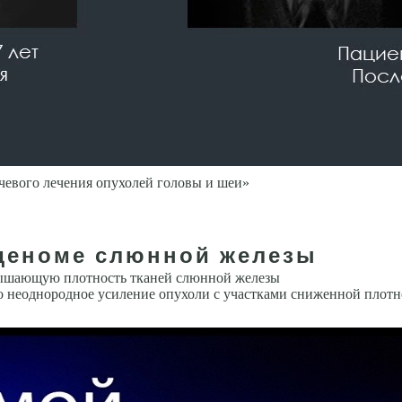
чевого лечения опухолей головы и шеи»
аденоме слюнной железы
вышаю­щую плотность тканей слюнной железы
о неоднородное усиление опухоли с участками сниженной плотно