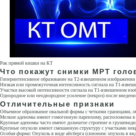
Рак прямой кишки на КТ
Что покажут снимки МРТ гол
Гиперинтенсивное образование на Т2-взвешенном изображении
Низкая или промежуточная интенсивность сигнала на Т1-взвеш
Участки высокой интенсивности сигнала на Т1-взвешенном изо
Одно­родное или неоднородное усиление (некроз) после введени
Отличительные признаки
Объемное образование овальной формы с четкими границами, 
Мелкие аде­номы имеют гомогенную паренхиму, расположены в
Крупные аденомы часто имеют дольчатое строение и груше­вид
Крупные опухоли имеют смешанную структуру с участками некро
Особая форма
: Опухоль в виде айсберга (синоним: опухоль в вид