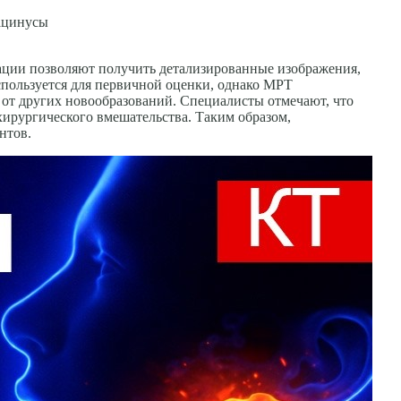
 ацинусы
ции позволяют получить детализированные изображения,
используется для первичной оценки, однако МРТ
от других новообразований. Специалисты отмечают, что
ирургического вмешательства. Таким образом,
нтов.