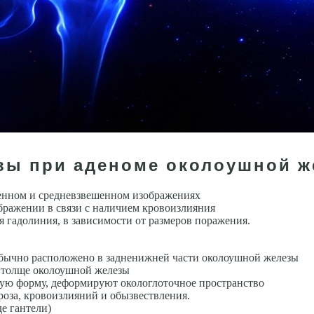
овы при аденоме околоушной 
енном и средне­взвешенном изображениях
бражении в связи с наличием кровоизлияния
я гадолиния, в зависимости от размеров поражения.
обычно расположено в задненижней части околоушной железы
 толще околоушной железы
ную форму, деформируют окологлоточное пространство
за, кровоизлия­ний и обызвествления.
е ганте­ли)