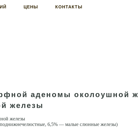
НИЙ
ЦЕНЫ
КОНТАКТЫ
орфной аденомы околоушной 
ой железы
шной железы
— поднижнечелюстные, 6,5% — малые слюнные железы)