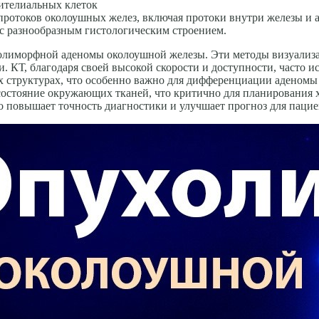
ителиальных кле­ток
протоков околоушных желез, включая протоки внутри железы и
с разнообразным гистологическим строением.
олиморфной аденомы околоушной железы. Эти методы визуализа
и. КТ, благодаря своей высокой скорости и доступности, часто 
 структурах, что особенно важно для дифференциации аденомы 
остояние окружающих тканей, что критично для планирования х
 повышает точность диагностики и улучшает прогноз для пацие