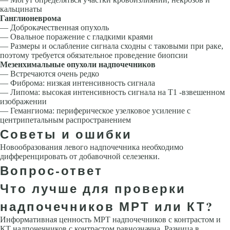
кальцинаты
Ганглионеврома
— Доброкачественная опухоль
— Овальное поражение с гладкими краями
— Размеры и ослабление сигнала сходны с таковыми при раке,
поэтому требуется обязательное проведение биопсии
Мезенхимальные опухоли надпочечников
— Встречаются очень редко
— Фиброма: низкая интенсивность сигнала
— Липома: высокая интенсивность сигнала на Т1 -взвешенном
изображении
— Гемангиома: периферическое узелковое усиление с
центрипетальным распространением
Советы и ошибки
Новообразования левого надпочечника необходимо
дифференцировать от добавочной селезенки.
Вопрос-ответ
Что лучше для проверки
надпочечников МРТ или КТ?
Информативная ценность МРТ надпочечников с контрастом и
КТ надпочечников с контрастом равнозначна. Разница в