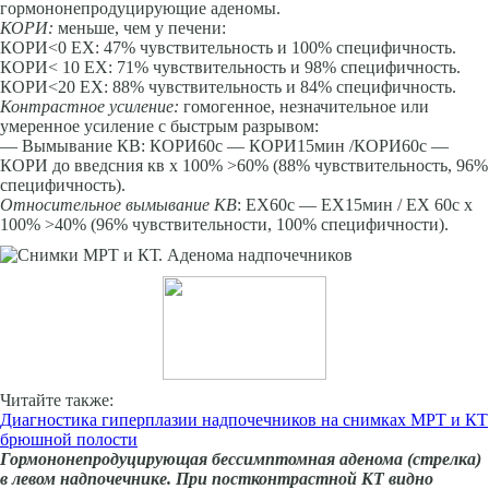
гормононепродуцирующие аденомы.
КОРИ:
меньше, чем у печени:
КОРИ<0 ЕХ: 47% чувствительность и 100% специфичность.
КОРИ< 10 ЕХ: 71% чувствительность и 98% специфичность.
КОРИ<20 ЕХ: 88% чувствительность и 84% специфичность.
Контрастное усиление:
гомогенное, незначительное или
умеренное усиление с быстрым разрывом:
— Вымывание КВ: КОРИ60с — КОРИ15мин /КОРИ60с —
КОРИ до введсния кв х 100% >60% (88% чувствительность, 96%
специфичность).
Относительное вымывание КВ
: ЕХ60с — ЕХ15мин / ЕХ 60с х
100% >40% (96% чувствительности, 100% специфичности).
Читайте также:
Диагностика гиперплазии надпочечников на снимках МРТ и КТ
брюшной полости
Гормононепродуцирующая бессимптомная аденома (стрелка)
в левом надпочечнике. При постконтрастной КТ видно