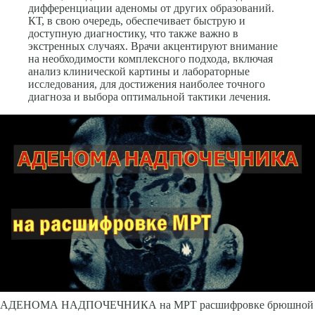
дифференциации аденомы от других образований.
КТ, в свою очередь, обеспечивает быструю и
доступную диагностику, что также важно в
экстренных случаях. Врачи акцентируют внимание
на необходимости комплексного подхода, включая
анализ клинической картины и лабораторные
исследования, для достижения наиболее точного
диагноза и выбора оптимальной тактики лечения.
АДЕНОМА НАДПОЧЕЧНИКА на МРТ расшифровке брюшной