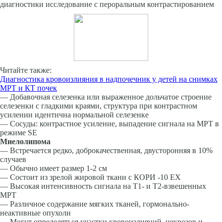
диагностики исследование с пероральным контрастированием
Читайте также:
Диагностика кровоизлияния в надпочечник у детей на снимках
МРТ и КТ почек
— Добавочная селезенка или выраженное дольчатое строение
селезенки с гладкими краями, структура при контрастном
усилении идентична нормальной селезенке
— Сосуды: контрастное усиление, выпадение сигнала на МРТ в
режиме SE
Миелолипома
— Встречается редко, доброкачественная, двусторонняя в 10%
случаев
— Обычно имеет размер 1-2 см
— Состоит из зрелой жировой ткани с КОРИ -10 ЕХ
— Высокая интенсивность сигнала на Т1- и Т2-взвешенных
МРТ
— Различное содержание мягких тканей, гормонально-
неактивные опухоли
— Могут определяться участки кровоизлияний, некрозов и