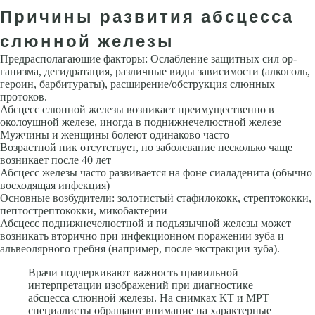
Причины развития абсцесса
слюнной железы
Предрасполагающие факторы: Ослабление защитных сил ор­
ганизма, дегидратация, различные виды зависимости (алкоголь,
героин, барбитураты), расширение/обструкция слюнных
протоков.
Абсцесс слюнной железы возникает преимущественно в
околоушной железе, иногда в поднижне­челюстной железе
Мужчины и женщины болеют одинаково часто
Воз­растной пик отсутствует, но заболевание несколько чаще
возникает после 40 лет
Абсцесс железы часто развивается на фоне сиаладенита (обычно
восходящая инфекция)
Основные возбудители: золотистый стафилококк, стрептококки,
пептострептококки, микобактерии
Абсцесс поднижнечелюстной и подъязыч­ной железы может
возникать вторично при инфекционном поражении зуба и
альвеолярного гребня (например, после экстракции зуба).
Врачи подчеркивают важность правильной
интерпретации изображений при диагностике
абсцесса слюнной железы. На снимках КТ и МРТ
специалисты обращают внимание на характерные