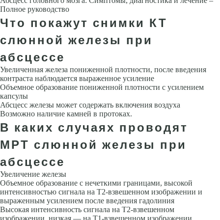
Абсцесс головного мозга: Симптомы, диагностика и лечение –
Полное руководство
Что покажут снимки КТ
слюнной железы при
абсцессе
Увеличенная железа пониженной плотности, после введения
контраста наблюдается выраженное усиление
Объемное образование пониженной плотности с усилением
капсулы
Абсцесс железы может содержать включения воздуха
Возможно наличие камней в протоках.
В каких случаях проводят
МРТ слюнной железы при
абсцессе
Увеличение железы
Объемное образование с нечеткими границами, вы­сокой
интенсивностью сигнала на Т2-взвешенном изображении и
выра­женным усилением после введения гадолиния
Высокая интенсивность сигнала на Т2-взвешенном
изображении, низкая — на Т1-взвешенном изо­бражении,