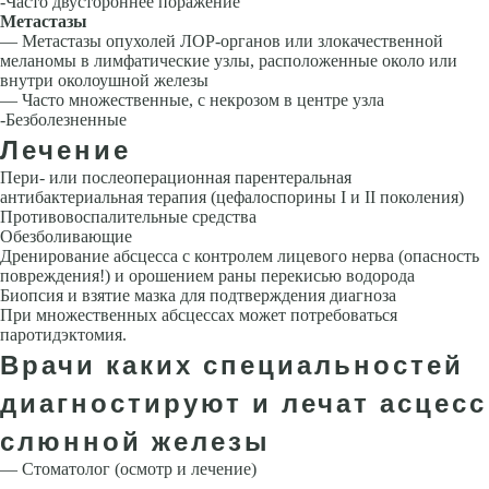
-Часто двустороннее поражение
Метастазы
— Метастазы опухолей ЛОР-органов или злокаче­ственной
меланомы в лимфатические узлы, распо­ложенные около или
внутри околоушной железы
— Часто множественные, с некрозом в центре узла
-Безболезненные
Лечение
Пери- или послеоперационная парентеральная
антибактериальная тера­пия (цефалоспорины I и II поколения)
Противовоспалительные сред­ства
Обезболивающие
Дренирование абсцесса с контролем лицевого нерва (опасность
повреждения!) и орошением раны перекисью водоро­да
Биопсия и взятие мазка для подтверждения диагноза
При множе­ственных абсцессах может потребоваться
паротидэктомия.
Врачи каких специальностей
диагностируют и лечат асцесс
слюнной железы
— Стоматолог (осмотр и лечение)