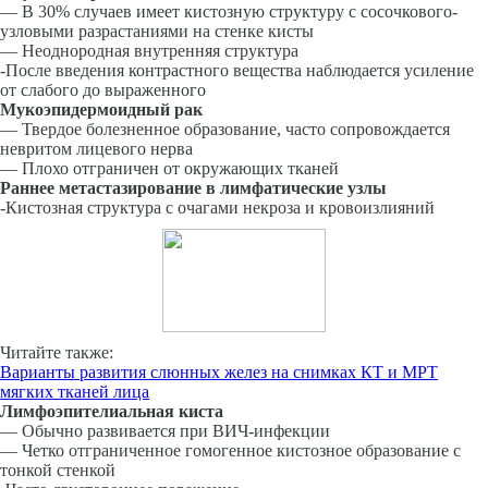
— В 30% случаев имеет кистозную структуру с сосочкового-
узловыми разрастаниями на стенке кисты
— Неоднородная внутренняя структура
-После введения контрастного вещества наблюдает­ся усиление
от слабого до выраженного
Мукоэпидермоидный рак
— Твердое болезненное образование, часто сопрово­ждается
невритом лицевого нерва
— Плохо отграничен от окружающих тканей
Раннее метастазирование в лимфатические узлы
-Кистозная структура с очагами некроза и кровоиз­лияний
Читайте также:
Варианты развития слюнных желез на снимках КТ и МРТ
мягких тканей лица
Лимфоэпителиальная киста
— Обычно развивается при ВИЧ-инфекции
— Четко отграниченное гомогенное кистозное образо­вание с
тонкой стенкой