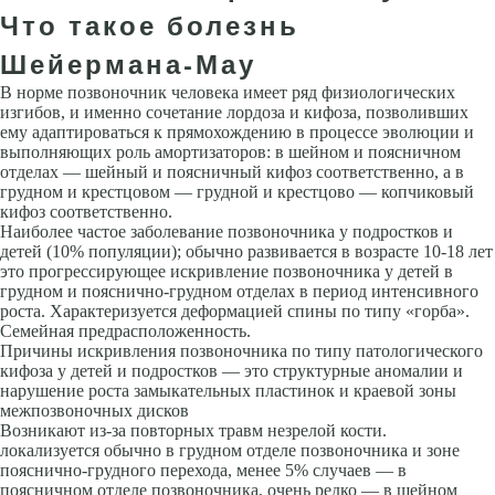
Что такое болезнь
Шейермана-Мау
В норме позвоночник человека имеет ряд физиологических
изгибов, и именно сочетание лордоза и кифоза, позволивших
ему адаптироваться к прямохождению в процессе эволюции и
выполняющих роль амортизаторов: в шейном и поясничном
отделах — шейный и поясничный кифоз соответственно, а в
грудном и крестцовом — грудной и крестцово — копчиковый
кифоз соответственно.
Наиболее частое заболевание позвоночника у подростков и
детей (10% популя­ции); обычно развивается в возрасте 10-18 лет
это прогрессирующее искривление позвоночника у детей в
грудном и пояснично-грудном отделах в период интенсивного
роста. Характеризуется деформацией спины по типу «горба».
Семейная предрасполо­женность.
Причины искривления позвоночника по типу патологического
кифоза у детей и подростков — это структурные аномалии и
нарушение роста замыкательных пластинок и краевой зоны
межпозво­ночных дисков
Возникают из-за повторных травм незрелой кости.
локализуется обычно в грудном отделе позвоночника и зоне
пояснично-грудного пе­рехода, менее 5% случаев — в
поясничном отделе позвоночника, очень редко — в шейном