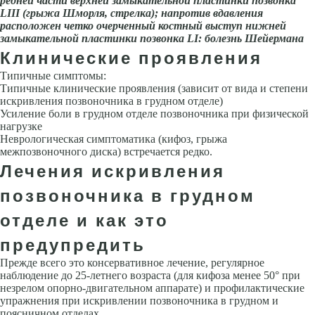
редней части верхней замыкательной пластинки позвонка
LIII
(грыжа Шморля, стрелка); напротив вдавления
расположен четко очерченный кост­ный выступ нижней
замыкательной пластинки позвонка
LI
: болезнь Шейермана
Клинические проявления
Типичные симптомы:
Типичные клинические проявления (зависит от вида и степени
искривления позвоночни­ка в грудном отделе)
Усиление боли в грудном отделе позвоночника при физической
на­грузке
Неврологическая симптоматика (кифоз, грыжа
межпозвоночного диска) встречается редко.
Лечения искривления
позвоночника в грудном
отделе и как это
предупредить
Прежде всего это консервативное лечение, регулярное
наблюдение до 25-летнего возрас­та (для кифоза менее 50° при
незрелом опорно-двигательном аппарате) и профилактические
упражнения при искривлении позвоночника в грудном и
поясничном отделах.