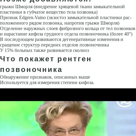
грыжи Шморля (внедрение хрящевой ткани замыкательной
пластинки в губчатое вещество тела по­звонка)
Признак Edgren-Vaino (экзостоз замыкательной пластинки рас­
положенного рядом позвонка, напротив грыжи Шморля)
Отделение на­ружных слоев фиброзного кольца от тел позвонков
и нарастание кифоза грудного отдела позвоночника (более 40°)
В последующем развиваются дегенеративные изменения и
сращение структур передних отделов по­звоночника
У 15% больных также развивается сколиоз
Что покажет рентген
позвоночника
Обнаружение признаков, описанных выше
Используется для измерения степени кифоза.