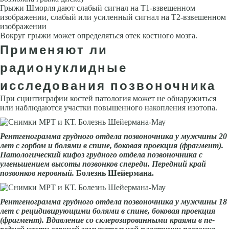
Грыжи Шморля дают слабый сигнал на Т1-взвешенном
изображении, слабый или усиленный сигнал на Т2-взвешенном
изображении
Вокруг грыжи может определяться отек костного мозга.
Применяют ли
радионуклидные
исследования позвоночника
При сцинтиграфии костей патология может не обнаружиться
или наблю­даются участки повышенного накопления изотопа.
Рентгенограмма грудного отдела по­звоночника у мужчины 20
лет с горбом и болями в спине, боковая проекция (фрагмент).
Патоло­гический кифоз грудного отдела позвоночника с
уменьшением высоты позвонков спереди. Передний край
позвонков неровный.
Болезнь Шейермана
.
Рентгенограмма грудного отдела позвоночника у мужчины 18
лет с рецидивирующи­ми болями в спине, боковая проекция
(фрагмент). Вдавление со склерозированными краями в пе­