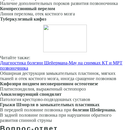
Наличие дополнительных пороков развития позвоночника
Компрессионный перелом
Линия перелома, отек костного мозга
Туберкулезный кифоз
Читайте также:
Диагностика болезни Шейермана-Мау на снимках КТ и МРТ
позвоночника
Обширная деструкция замыкателъных пла­стинок, мягких
тканей и отек костного мозга, иногда сращение позвонков
Кифоз
при позднем несовершенном остеогенезе
Платиспондилия, выраженный остеопороз
Анкилозирующий спондилит
Патология крестцово-подвздошных суставов
Грыжи Шморля в замыкателъных пластинках
В передней половине позвонка при
болезни Шейермана.
В задней половине позвонка при нарушении обратного
развития спинной струны
Вопрос-ответ