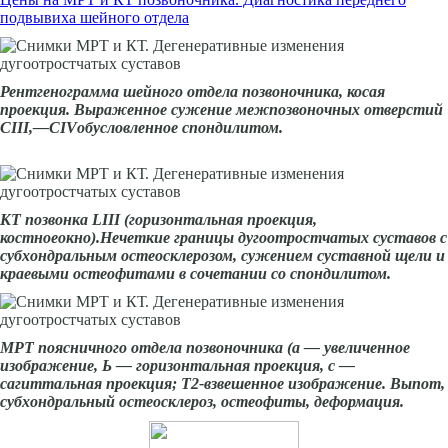
подвывиха шейного отдела
Рентгенограмма шейного отдела позвоночника,
косая
проекция.
Выраженное сужение межпозвоноч­ных
отверстий
С
III
,—
CIV
обусловленное спондилитом.
КТ позвонка
LIII
(горизон­тальная проекция,
костное
окно).Нечеткие границы дугоотростчатых суставов с
субхондральным остео­склерозом, сужением суставной щели и
краевыми остеофитами в сочетании со спондилитом.
МРТ поясничного отдела позвоночника (а — увеличенное
изображение, Ь — горизонтальная проекция, с —
сагиттальная проекция; Т2-взвешенное изображение. Выпот,
субхондральный остеосклероз, остеофиты, деформация.