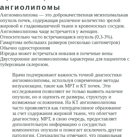
ангиолипомы
Ангиомиолипома — это доброкачественная мезенхимальная
опухоль почек, содержащая различное количество зрелой
жировой и гладкомышечной ткани и кровеносных сосудов.
Ангиомиолипома чаще встречается у женщин.
Относительно часто встречающаяся опухоль (0,3-3%).
Гамартома небольших размеров (несколько сантиметров)
Обычно односторонняя
Изредка может встречаться инвазия в почечные вены
Двусторонние ангиомиолипомы характерны для пациентов с
туберозным склерозом.
Врачи подчеркивают важность точной диагностики
ангиомиолипомы, используя современные методы
визуализации, такие как МРТ и КТ почек. Эти
исследования позволяют не только выявить наличие
опухоли, но и оценить ее размеры, структуру и
возможные осложнения. На КТ ангиомиолипома
часто проявляется как гиперденсивное образование
за счет содержания жировой ткани, что облегчает
диагностику. МРТ, в свою очередь, предоставляет
дополнительную информацию о сосудистых
компонентах опухоли и помогает исключить другие
патологии. Специалисты отмечают, что правильная