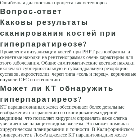
Ошибочная диагностика процесса как остеопороза.
Вопрос-ответ
Каковы результаты
сканирования костей при
гиперпаратиреозе?
Проявления визуализации костей при PHPT разнообразны, а
скелетные находки на рентгенограммах очень характерны для
этого заболевания. Общие симптоматические костные находки
включают субпериостальную и субхондральную резорбцию
суставов, акроостеолиз, череп типа «соль и перец», коричневые
опухоли OFC и остеопению.
Может ли КТ обнаружить
гиперпаратиреоз?
КТ паращитовидных желез обеспечивает более детальные
изображения по сравнению со сканированием ядерной
медицины, что позволяет хирургам определять даже слегка
увеличенные паращитовидные железы. Это может помочь в
хирургическом планировании и точности. В Калифорнийском
университете в Лос-Анджелесе КТ паращитовидных желез