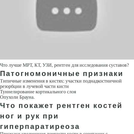
Что лучше МРТ, КТ, УЗИ, рентген для исследования суставов?
Патогномоничные признаки
Типичные изменения в кистях: участки поднадкостничной
резорбции в лучевой части кисти
Туннелирование кортикального слоя
Опухоли Брауна.
Что покажет рентген костей
ног и рук при
гиперпаратиреоза
Признаки увеличения ломкости кости в сочетании с