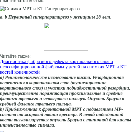
пластинчатой костью.
а, b Первичный гиперпаратиреоз у женщины 28 лет.
Читайте также:
Диагностика фиброзного дефекта кортикального слоя и
неоссифицированной фибромы у детей на снимках МРТ и КТ
костей конечностей
a) Рентгенологическое исследование кисти. Резорбционная
остеопения в кортикальном слое (туннелирование
кортикального слоя) и участки поднадкостничной резорбции,
преимущественно поражающая проксимальные и средние
фаланги третьего и четвертого пальцев. Опухоль Брауна в
средней фаланге третьего пальца.
b
) Приближенная к фронтальной МРТ с подавлением МР-
сигнала от жировой ткани крестца. В левой подвздошной
кости визуализируется опухоль Брауна с типичной для кисты
интенсивностью сигнала.