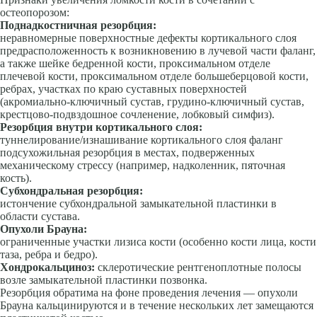
остеопорозом:
Поднадкостничная резорбция:
неравномерные поверхностные дефекты кортикального слоя
предрасположенность к возникновению в лучевой части фаланг,
а также шейке бедренной кости, проксимальном отделе
плечевой кости, проксимальном отделе большеберцовой кости,
ребрах, участках по краю суставных поверхностей
(акромиально-ключичный сустав, грудино-ключичный сустав,
крестцово-подвздошное сочленение, лобковый симфиз).
Резорбция внутри кортикального слоя:
туннелирование/изнашивание кортикального слоя фаланг
подсухожильная резорбция в местах, подверженных
механическому стрессу (например, надколенник, пяточная
кость).
Субхондральная резорбция:
истончение субхондральной замыкательной пластинки в
области сустава.
Опухоли Брауна:
ограниченные участки лизиса кости (особенно кости лица, кости
таза, ребра и бедро).
Хондрокальциноз:
склеротические рентгеноплотные полосы
возле замыкательной пластинки позвонка.
Резорбция обратима на фоне проведения лечения — опухоли
Брауна кальцинируются и в течение нескольких лет замещаются