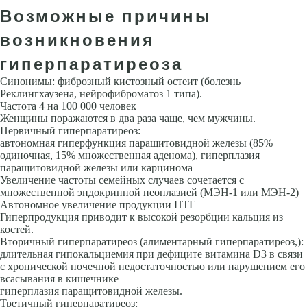
Возможные причины
возникновения
гиперпаратиреоза
Синонимы: фиброзный кистозный остеит (болезнь
Реклингхаузена, нейрофиброматоз 1 типа).
Частота 4 на 100 000 человек
Женщины поражаются в два раза чаще, чем мужчины.
Первичный гиперпаратиреоз:
автономная гиперфункция паращитовидной железы (85%
одиночная, 15% множественная аденома), гиперплазия
паращитовидной железы или карцинома
Увеличение частоты семейных случаев сочетается с
множественной эндокринной неоплазией (МЭН-1 или МЭН-2)
Автономное увеличение продукции ПТГ
Гиперпродукция приводит к высокой резорбции кальция из
костей.
Вторичный гиперпаратиреоз (алиментарный гиперпаратиреоз,):
длительная гипокальциемия при дефиците витамина D3 в связи
с хронической почечной недостаточностью или нарушением его
всасывания в кишечнике
гиперплазия паращитовидной железы.
Третичный гиперпаратиреоз: