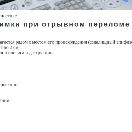
гностике
нимки при отрывном переломе
агается рядом с местом его происхождения (седалищный эпифиз
я до 2 см
остеолизиса и деструкции.
проекции
вании