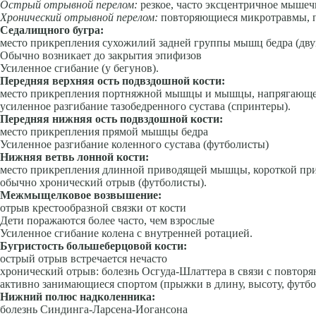
Острый отрывной перелом:
резкое, часто эксцентричное мышеч
Хронический отрывной перелом:
повторяющиеся микротравмы, 
Седалищного бугра:
место прикрепления сухожилий задней группы мышц бедра (дв
Обычно возникает до закрытия эпифизов
Усиленное сгибание (у бегунов).
Передняя верхняя ость подвздошной кости:
место прикрепления портняжной мышцы и мышцы, напрягающ
усиленное разгибание тазобедренного сустава (спринтеры).
Передняя нижняя ость подвздошной кости:
место прикрепления прямой мышцы бедра
Усиленное разгибание коленного сустава (футболисты)
Нижняя ветвь лонной кости:
место прикрепления длинной приводящей мышцы, короткой п
обычно хронический отрыв (футболисты).
Межмыщелковое возвышение:
отрыв крестообразной связки от кости
Дети поражаются более часто, чем взрослые
Усиленное сгибание колена с внутренней ротацией.
Бугристость большеберцовой кости:
острый отрыв встречается нечасто
хронический отрыв: болезнь Осгуда-Шлаттера в связи с повтор
активно занимающиеся спортом (прыжки в длину, высоту, футбо
Нижний полюс надколенника:
болезнь Синдинга-Ларсена-Иогансона