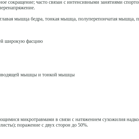
ное сокращение; часто связан с интенсивными занятиями спорто
перенапряжение.
углавая мышца бедра, тонкая мышца, полуперепончатая мышца,
ей широкую фасцию
риводящей мышцы и тонкой мышцы
яющимися микротравмами в связи с натяжением сухожилия надко
листы); поражение с двух сторон до 50%.