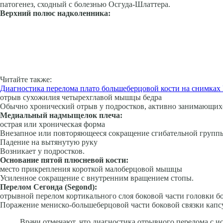
патогенез, сходный с болезнью Осгуда-Шлаттера.
Верхний полюс надколенника:
Читайте также:
Диагностика перелома плато большеберцовой кости на снимках
отрыв сухожилия четырехглавой мышцы бедра
Обычно хронический отрыв у подростков, активно занимающих
Медиальный надмыщелок плеча:
острая или хроническая форма
Внезапное или повторяющееся сокращение сгибательной групп
Падение на вытянутую руку
Возникает у подростков.
Основание пятой плюсневой кости:
место прикрепления короткой малоберцовой мышцы
Усиленное сокращение с внутренним вращением стопы.
Перелом Сегонда (
Segond
):
отрывной перелом кортикального слоя боковой части головки б
Поражение мениско-большеберцовой части боковой связки капсу
Врачи отмечают, что диагностика отрывного перелома с 