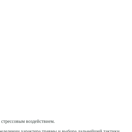
 стрессовым воздействием.
ределении характера травмы и выбора дальнейшей тактики