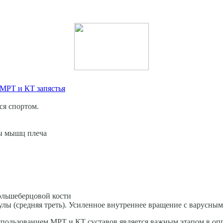
 МРТ и КТ запястья
ся спортом.
ы мышц плеча
ольшеберцовой кости
лы (средняя треть). Усиленное внутреннее вращение с варусным
использованием МРТ и КТ суставов является важным этапом в оп