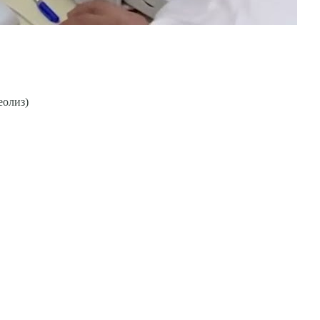
еолиз)