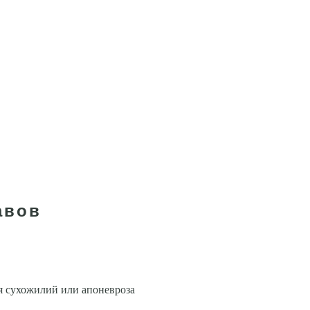
авов
я сухожилий или апоневроза