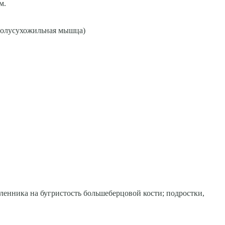
м.
 полусухожильная мышца)
ленника на бугристость большеберцовой кости; подростки,