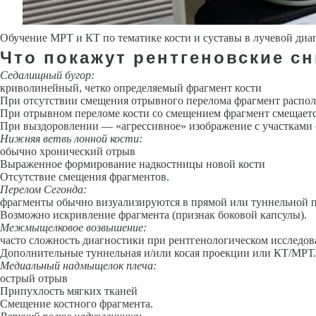
Обучение МРТ и КТ по тематике кости и суставы в лучевой диа
Что покажут рентгеновские с
Седалищный бугор:
криволинейный, четко определяемый фрагмент кости
При отсутствии смещения отрывного перелома фрагмент распол
При отрывном переломе кости со смещением фрагмент смещаетс
При выздоровлении — «агрессивное» изображение с участками 
Нижняя ветвь лонной кости:
обычно хронический отрыв
Выраженное формирование надкостницы новой кости
Отсутствие смещения фрагментов.
Перелом Сегонда:
фрагменты обычно визуализируются в прямой или туннельной 
Возможно искривление фрагмента (признак боковой капсулы).
Межмыщелковое возвышение:
часто сложность диагностики при рентгенологическом исследо
Дополнительные туннельная и/или косая проекции или КТ/МРТ.
Медиальный надмыщелок плеча:
острый отрыв
Припухлость мягких тканей
Смещение костного фрагмента.