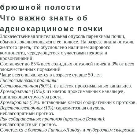
брюшной полости
Что важно знать об
аденокарциноме почки
Злокачественная эпителиальная опухоль паренхимы почки,
обычно локализующаяся в ее полюсе. На разрезе видна опухоль
желтого цвета, что обусловлено наличием жирового
компонента, чередующегося с участками некроза и
кровоизлияний.
Составляет до 85% всех солидных опухолей почек и 3% от всех
злокачественных поражений
Чаще всего выявляется в возрасте старше 50 лет.
Гистологические подтипы:
Светлоклеточная (80%):
из клеток проксимальных канальцев.
Хромофилъная (10%):
из клеток проксимальных канальцев,
папиллярная структура роста.
Хромофобная (5%):
вставочные клетки собирательных протоков.
Веретеноклеточная (1%):
саркоматозная опухоль,
неблагопрятный прогноз.
Рак собирательных протоков (протоков Беллини):
неблагоприятный прогноз.
Сочетается с
болезнью Гиппеля-Линдау
и
туберозным склерозом
.