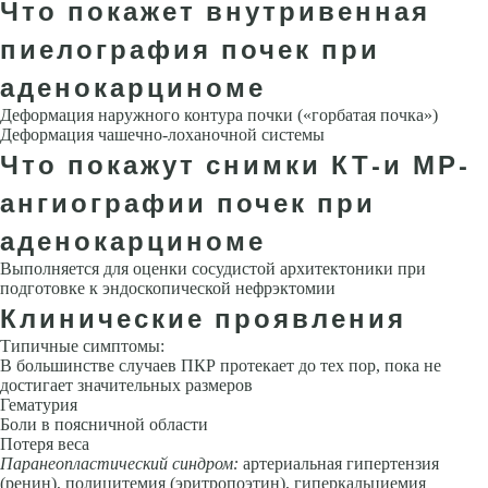
Что покажет внутривенная
пиелография почек при
аденокарциноме
Деформация наружного контура почки («горбатая почка»)
Деформация чашечно-лоханочной системы
Что покажут снимки КТ-и МР-
ангиографии почек при
аденокарциноме
Выполняется для оценки сосудистой архитектоники при
подготовке к эндоскопической нефрэктомии
Клинические проявления
Типичные симптомы:
В большинстве случаев ПКР протекает до тех пор, пока не
достигает значительных размеров
Гематурия
Боли в поясничной области
Потеря веса
Паранеопластический синдром:
артериальная гипертензия
(ренин), полицитемия (эритропоэтин), гиперкальциемия