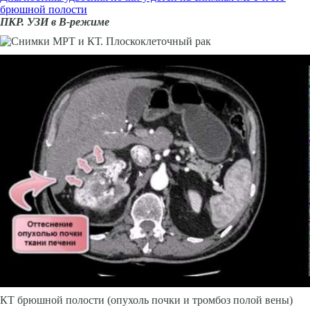
брюшной полости
ПКР. УЗИ в В-режиме
КТ брюшной полости (опухоль почки и тромбоз полой вены)