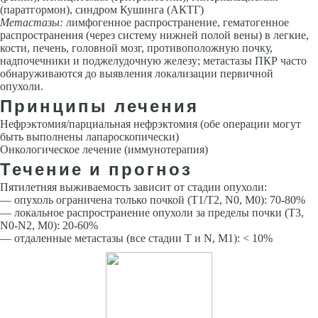
(паратгормон), синдром Кушинга (АКТГ)
Метастазы:
лимфогенное распространение, гематогенное
распространения (через систему нижней полой вены) в легкие,
кости, печень, головной мозг, противоположную почку,
надпочечники и поджелудочную железу; метастазы ПКР часто
обнаруживаются до выявления локализации первичной
опухоли.
Принципы лечения
Нефрэктомия/парциальная нефрэктомия (обе операции могут
быть выполнены лапароскопически)
Онкологическое лечение (иммунотерапия)
Течение и прогноз
Пятилетняя выживаемость зависит от стадии опухоли:
— опухоль ограничена только почкой (Т1/Т2, N0, M0): 70-80%
— локальное распространение опухоли за пределы почки (Т3,
N0-N2, M0): 20-60%
— отдаленные метастазы (все стадии T и N, M1): < 10%