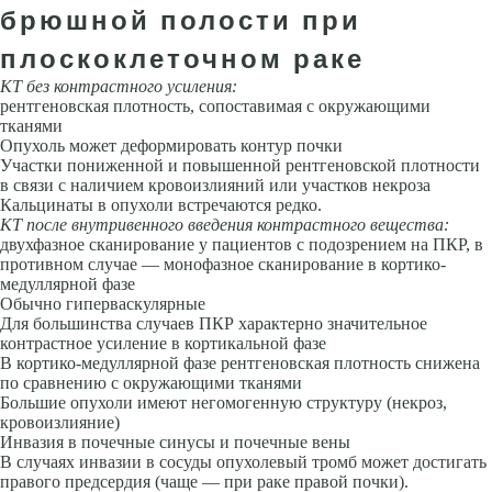
брюшной полости при
плоскоклеточном раке
КТ без контрастного усиления:
рентгеновская плотность, сопоставимая с окружающими
тканями
Опухоль может деформировать контур почки
Участки пониженной и повышенной рентгеновской плотности
в связи с наличием кровоизлияний или участков некроза
Кальцинаты в опухоли встречаются редко.
КТ после внутривенного введения контрастного вещества:
двухфазное сканирование у пациентов с подозрением на ПКР, в
противном случае — монофазное сканирование в кортико-
медуллярной фазе
Обычно гиперваскулярные
Для большинства случаев ПКР характерно значительное
контрастное усиление в кортикальной фазе
В кортико-медуллярной фазе рентгеновская плотность снижена
по сравнению с окружающими тканями
Большие опухоли имеют негомогенную структуру (некроз,
кровоизлияние)
Инвазия в почечные синусы и почечные вены
В случаях инвазии в сосуды опухолевый тромб может достигать
правого предсердия (чаще — при раке правой почки).