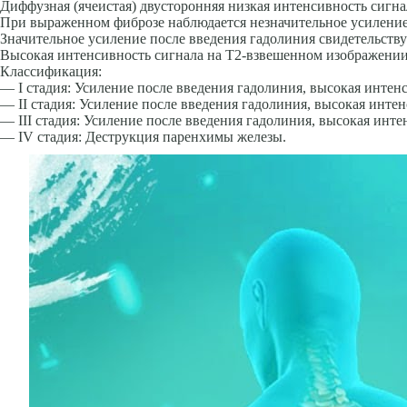
Диффузная (ячеистая) двусторонняя низкая интенсивность сигн
При выраженном фиброзе наблюдается незначительное усиление
Значительное уси­ление после введения гадолиния свидетельств
Высокая интенсивность сигнала на Т2-взвешенном изображе­ни
Классификация:
— I стадия: Усиление после введения гадолиния, высокая интен
— II стадия: Усиление после введения гадолиния, высокая инт
— III стадия: Усиление после введения гадолиния, высокая инт
— IV стадия: Деструкция паренхимы железы.