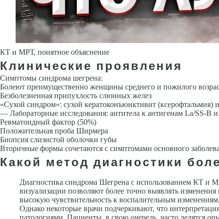
КТ и МРТ, понятное объяснение
Клинические проявления
Симптомы синдрома шегрена:
Болеют преимущественно женщины среднего и пожилого возра
Без­болезненная припухлость слюнных желез
«Сухой синдром»: сухой кератоконъюнктивит (ксерофтальмия) и 
— Лабораторные исследования: антитела к антигенам La/SS-B и
Ревматоидный фактор (50%)
Положительная проба Ширмера
Биопсия слизистой оболочки губы
Вторичные формы сочета­ются с симптомами основного заболеван
Какой метод диагностики бол
Диагностика синдрома Шегрена с использованием КТ и М
визуализации позволяют более точно выявлять изменения 
высокую чувствительность к воспалительным изменениям,
Однако некоторые врачи подчеркивают, что интерпретаци
патологиями. Пациенты, в свою очередь, часто делятся оп