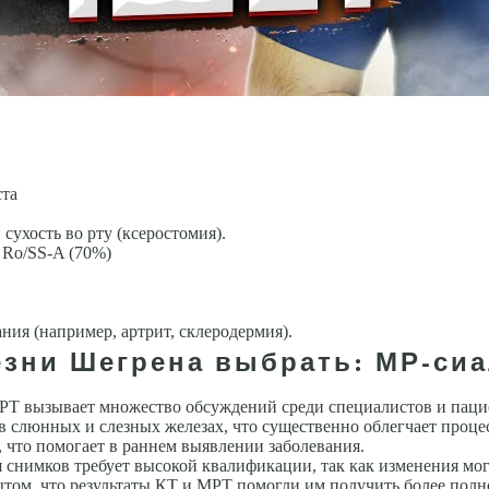
ста
сухость во рту (ксеростомия).
 Ro/SS-A (70%)
ия (например, артрит, скле­родермия).
езни Шегрена выбрать: МР-сиа
РТ вызывает множество обсуждений среди специалистов и паци
в слюнных и слезных железах, что существенно облегчает проце
 что помогает в раннем выявлении заболевания.
я снимков требует высокой квалификации, так как изменения мо
ытом, что результаты КТ и МРТ помогли им получить более полн