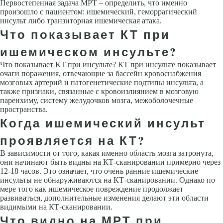
Первостепенная задача МРТ – определить, что именно
произошло с пациентом: ишемический, геморрагический
инсульт либо транзиторная ишемическая атака.
Что показывает КТ при
ишемическом инсульте?
Что показывает КТ при инсульте? КТ при инсульте показывает
очаги поражения, отвечающие за бассейн кровоснабжения
мозговых артерий и патогенетические подтипы инсульта, а
также признаки, связанные с кровоизлиянием в мозговую
паренхиму, систему желудочков мозга, межоболочечные
пространства.
Когда ишемический инсульт
проявляется на КТ?
В зависимости от того, какая именно область мозга затронута,
они начинают быть видны на КТ-сканировании примерно через
12-18 часов. Это означает, что очень ранние ишемические
инсульты не обнаруживаются на КТ-сканировании. Однако по
мере того как ишемическое повреждение продолжает
развиваться, дополнительные изменения делают эти области
видимыми на КТ-сканировании.
Что видно на МРТ при