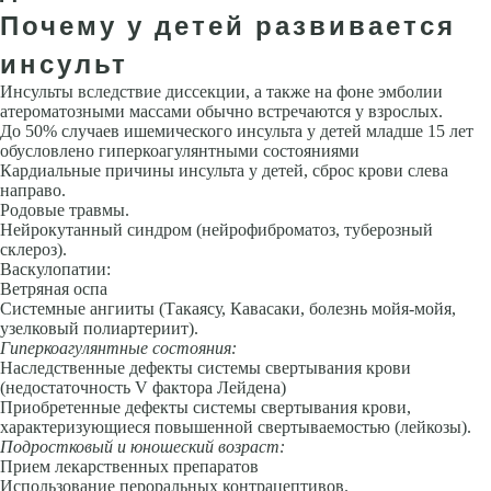
Почему у детей развивается
инсульт
Инсульты вследствие диссек­ции, а также на фоне эмболии
атероматозными массами обычно встреча­ются у взрослых.
До 50% случаев ишемического инсульта у детей младше 15 лет
обуслов­лено гиперкоагулянтными состояниями
Кардиальные причины инсульта у детей, сброс крови слева
направо.
Родовые травмы.
Нейрокутанный синдром (нейрофиброматоз, туберозный
склероз).
Васкулопатии:
Ветряная оспа
Системные ангииты (Такаясу, Каваса­ки, болезнь мойя-мойя,
узелковый полиартериит).
Гиперкоагулянтные состояния:
Наследственные дефекты системы свертывания крови
(недостаточность V фактора Лейдена)
Приобре­тенные дефекты системы свертывания крови,
характеризующиеся по­вышенной свертываемостью (лейкозы).
Подростковый и юношеский возраст:
Прием лекарственных препара­тов
Использование пероральных контрацептивов.