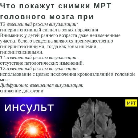
Что покажут снимки МРТ
головного мозга при
Т2-взвешенный режим визуализации:
гиперинтенсивный сигнал в зо­нах поражения
Внимание: у детей раннего возраста даже неизменен­ные
участки белого вещества являются преимущественно
гиперинтен­сивными, тогда как зоны ишемии —
гипоинтенсивными.
Т1-взвешенный режим визуализации:
отсутствие патологических изме­нений.
Т2-взвешенный режим визуализации:
использование с целью исклю­чения кровоизлияний в головной
мозг.
Диффузионно-взвешенная визуализация:
снижение диффузии.