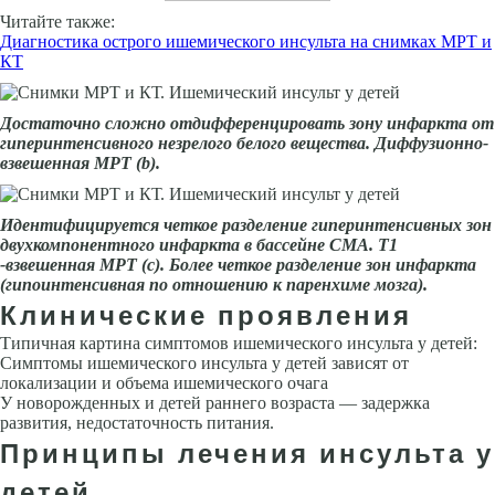
Читайте также:
Диагностика острого ишемического инсульта на снимках МРТ и
КТ
Достаточно сложно отдифференци­ровать зону инфаркта от
гиперинтен­сивного незрелого белого вещества. Диффузионно-
взвешенная МРТ (
b
).
Идентифицируется четкое разде­ление гиперинтенсивных зон
двух­компонентного инфаркта в бассейне СМА. Т1
-взвешенная МРТ (с). Более четкое разделение зон инфаркта
(гипоинтенсивная по отношению к па­ренхиме мозга).
Клинические проявления
Типичная картина симптомов ишемического инсульта у детей:
Симптомы ишемического инсульта у детей зависят от
локализации и объема ишемического очага
У новорожден­ных и детей раннего возраста — задержка
развития, недостаточность пи­тания.
Принципы лечения инсульта у
детей