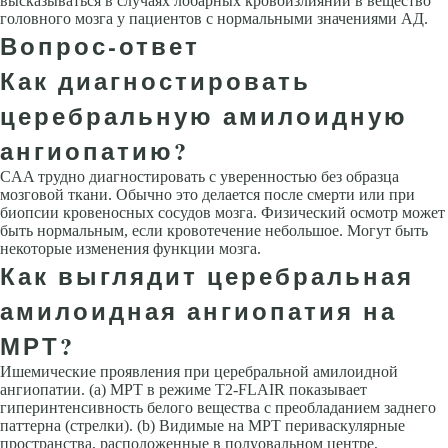
высказываться в слу­чаях лобарных кровоизлияний в вещество
головного мозга у пациентов с нормальными значениями АД.
Вопрос-ответ
Как диагностировать
церебральную амилоидную
ангиопатию?
CAA трудно диагностировать с уверенностью без образца
мозговой ткани. Обычно это делается после смерти или при
биопсии кровеносных сосудов мозга. Физический осмотр может
быть нормальным, если кровотечение небольшое. Могут быть
некоторые изменения функции мозга.
Как выглядит церебральная
амилоидная ангиопатия на
МРТ?
Ишемические проявления при церебральной амилоидной
ангиопатии. (a) МРТ в режиме T2-FLAIR показывает
гиперинтенсивность белого вещества с преобладанием заднего
паттерна (стрелки). (b) Видимые на МРТ периваскулярные
пространства, расположенные в полуовальном центре,