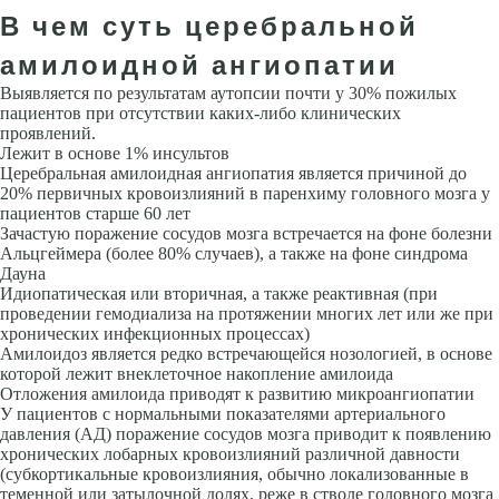
В чем суть церебральной
амилоидной ангиопатии
Выявляется по результатам аутопсии почти у 30% пожилых
пациентов при отсутствии каких-либо клиниче­ских
проявлений.
Лежит в основе 1% инсультов
Церебральная амилоидная ангиопатия является причиной до
20% первичных кровоизлияний в паренхиму головного мозга у
пациентов старше 60 лет
Зачастую поражение сосудов мозга встречается на фоне болезни
Альцгеймера (более 80% случаев), а также на фоне синдрома
Дауна
Идиопатическая или вторичная, а также реактивная (при
проведении гемо­диализа на протяжении многих лет или же при
хронических инфекцион­ных процессах)
Амилоидоз является редко встречающейся нозологией, в основе
которой лежит внеклеточное накопление амилоида
Отложения амилоида приводят к развитию микроангиопатии
У пациентов с нор­мальными показателями артериального
давления (АД) поражение сосудов мозга приводит к появлению
хронических лобарных кровоизлияний различной давности
(субкортикальные кровоизлияния, обычно локализованные в
теменной или затылочной долях, реже в стволе головного мозга