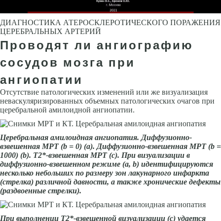
ДИАГНОСТИКА АТЕРОСКЛЕРОТИЧЕСКОГО ПОРАЖЕНИЯ
ЦЕРЕБРАЛЬНЫХ АРТЕРИЙ
Проводят ли ангиографию
сосудов мозга при
ангиопатии
Отсутствие патологических изменений или же визуализация
неваскуля­ризированных объемных патологических очагов при
церебральной амилоидной ангиопатии.
Церебральная ами­лоидная ангиопатия. Диффузионно­
взвешенная МРТ (
b
= 0) (а). Диффузи­онно-взвешенная МРТ (
b
=
1000) (
b
). Т2*-взвешенная МРТ (с). При визуа­лизации в
диффузионно-взвешенном режиме (а,
b
) идентифицируются
несколько небольших по размеру зон лакунарного инфаркта
(стрелка) различной давности, а также хрониче­ские дефекты
(раздвоенные стрелки).
При выполнении Т2*-взвешенной визуализации (с) удается